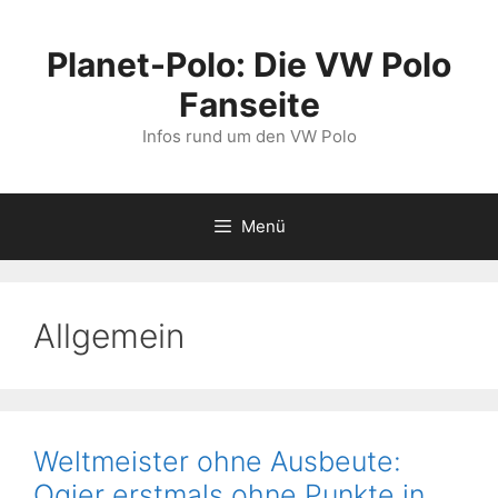
Zum
Inhalt
Planet-Polo: Die VW Polo
springen
Fanseite
Infos rund um den VW Polo
Menü
Allgemein
Weltmeister ohne Ausbeute:
Ogier erstmals ohne Punkte in