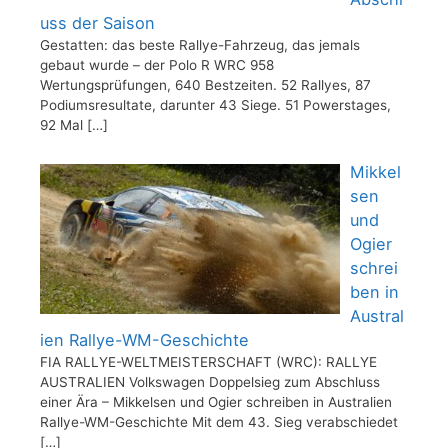
uss der Saison
Gestatten: das beste Rallye-Fahrzeug, das jemals
gebaut wurde – der Polo R WRC 958
Wertungsprüfungen, 640 Bestzeiten. 52 Rallyes, 87
Podiumsresultate, darunter 43 Siege. 51 Powerstages,
92 Mal
[…]
Mikkel
sen
und
Ogier
schrei
ben in
Austral
ien Rallye-WM-Geschichte
FIA RALLYE-WELTMEISTERSCHAFT (WRC): RALLYE
AUSTRALIEN Volkswagen Doppelsieg zum Abschluss
einer Ära – Mikkelsen und Ogier schreiben in Australien
Rallye-WM-Geschichte Mit dem 43. Sieg verabschiedet
[…]