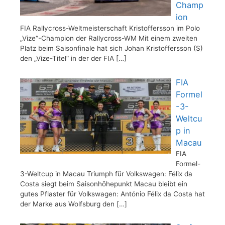
Champ
ion
FIA Rallycross-Weltmeisterschaft Kristoffersson im Polo
„Vize“-Champion der Rallycross-WM Mit einem zweiten
Platz beim Saisonfinale hat sich Johan Kristoffersson (S)
den „Vize-Titel“ in der der FIA
[…]
FIA
Formel
-3-
Weltcu
p in
Macau
FIA
Formel-
3-Weltcup in Macau Triumph für Volkswagen: Félix da
Costa siegt beim Saisonhöhepunkt Macau bleibt ein
gutes Pflaster für Volkswagen: António Félix da Costa hat
der Marke aus Wolfsburg den
[…]