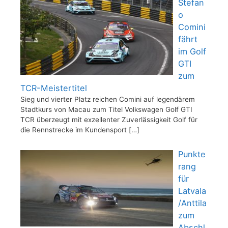
Stefan
o
Comini
fährt
im Golf
GTI
zum
TCR-Meistertitel
Sieg und vierter Platz reichen Comini auf legendärem
Stadtkurs von Macau zum Titel Volkswagen Golf GTI
TCR überzeugt mit exzellenter Zuverlässigkeit Golf für
die Rennstrecke im Kundensport
[…]
Punkte
rang
für
Latvala
/Anttila
zum
Abschl