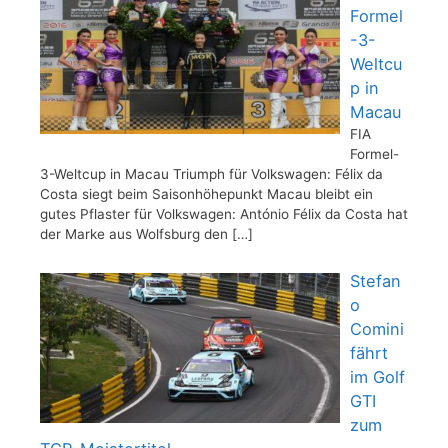
Formel
-3-
Weltcu
p in
Macau
FIA
Formel-
3-Weltcup in Macau Triumph für Volkswagen: Félix da
Costa siegt beim Saisonhöhepunkt Macau bleibt ein
gutes Pflaster für Volkswagen: António Félix da Costa hat
der Marke aus Wolfsburg den
[…]
Stefan
o
Comini
fährt
im Golf
GTI
zum