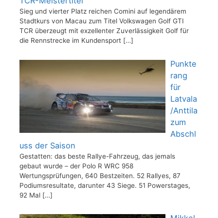
TCR-Meistertitel
Sieg und vierter Platz reichen Comini auf legendärem
Stadtkurs von Macau zum Titel Volkswagen Golf GTI
TCR überzeugt mit exzellenter Zuverlässigkeit Golf für
die Rennstrecke im Kundensport
[…]
Punkte
rang
für
Latvala
/Anttila
zum
Abschl
uss der Saison
Gestatten: das beste Rallye-Fahrzeug, das jemals
gebaut wurde – der Polo R WRC 958
Wertungsprüfungen, 640 Bestzeiten. 52 Rallyes, 87
Podiumsresultate, darunter 43 Siege. 51 Powerstages,
92 Mal
[…]