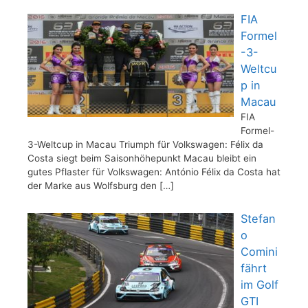
FIA
Formel
-3-
Weltcu
p in
Macau
FIA
Formel-
3-Weltcup in Macau Triumph für Volkswagen: Félix da
Costa siegt beim Saisonhöhepunkt Macau bleibt ein
gutes Pflaster für Volkswagen: António Félix da Costa hat
der Marke aus Wolfsburg den
[…]
Stefan
o
Comini
fährt
im Golf
GTI