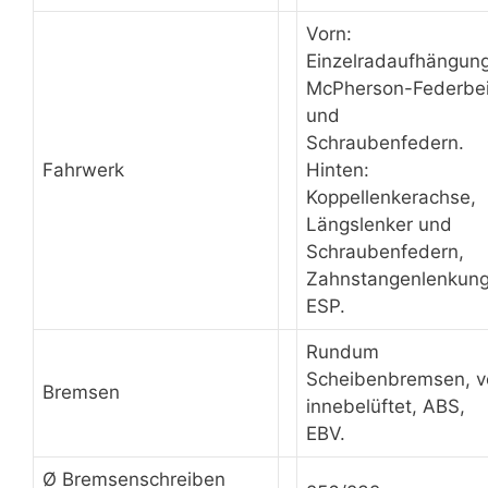
Vorn:
Einzelradaufhängung
McPherson-Federbe
und
Schraubenfedern.
Fahrwerk
Hinten:
Koppellenkerachse,
Längslenker und
Schraubenfedern,
Zahnstangenlenkung
ESP.
Rundum
Scheibenbremsen, v
Bremsen
innebelüftet, ABS,
EBV.
Ø Bremsenschreiben