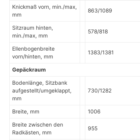
Knickmaß vorn, min./max,
863/1089
mm
Sitzraum hinten,
578/818
min./max, mm
Ellenbogenbreite
1383/1381
vorn/hinten, mm
Gepäckraum
Bodenlänge, Sitzbank
aufgestellt/umgeklappt,
730/1282
mm
Breite, mm
1006
Breite zwischen den
955
Radkästen, mm