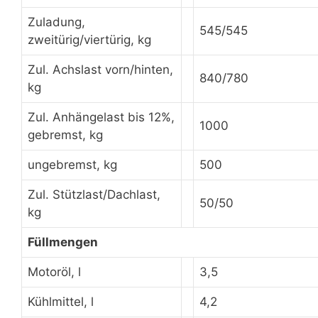
Zuladung,
545/545
zweitürig/viertürig, kg
Zul. Achslast vorn/hinten,
840/780
kg
Zul. Anhängelast bis 12%,
1000
gebremst, kg
ungebremst, kg
500
Zul. Stützlast/Dachlast,
50/50
kg
Füllmengen
Motoröl, l
3,5
Kühlmittel, l
4,2