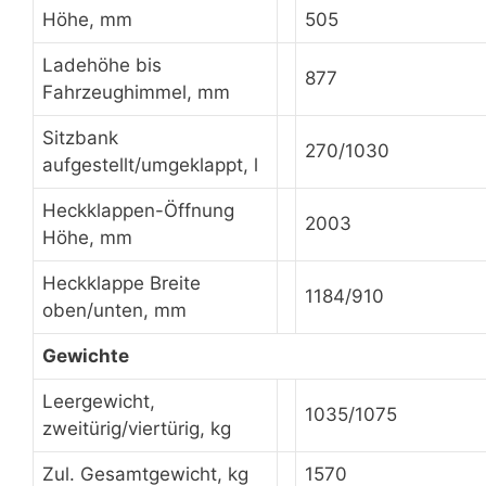
Höhe, mm
505
Ladehöhe bis
877
Fahrzeughimmel, mm
Sitzbank
270/1030
aufgestellt/umgeklappt, l
Heckklappen-Öffnung
2003
Höhe, mm
Heckklappe Breite
1184/910
oben/unten, mm
Gewichte
Leergewicht,
1035/1075
zweitürig/viertürig, kg
Zul. Gesamtgewicht, kg
1570