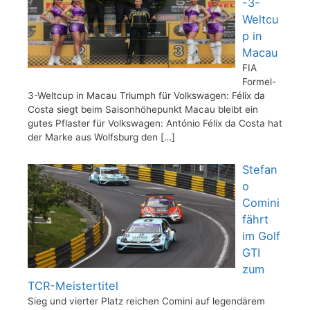
-3-
Weltcu
p in
Macau
FIA
Formel-
3-Weltcup in Macau Triumph für Volkswagen: Félix da
Costa siegt beim Saisonhöhepunkt Macau bleibt ein
gutes Pflaster für Volkswagen: António Félix da Costa hat
der Marke aus Wolfsburg den
[…]
Stefan
o
Comini
fährt
im Golf
GTI
zum
TCR-Meistertitel
Sieg und vierter Platz reichen Comini auf legendärem