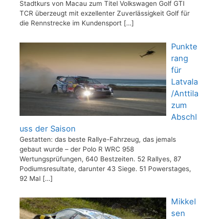
Stadtkurs von Macau zum Titel Volkswagen Golf GTI
TCR überzeugt mit exzellenter Zuverlässigkeit Golf für
die Rennstrecke im Kundensport
[…]
Punkte
rang
für
Latvala
/Anttila
zum
Abschl
uss der Saison
Gestatten: das beste Rallye-Fahrzeug, das jemals
gebaut wurde – der Polo R WRC 958
Wertungsprüfungen, 640 Bestzeiten. 52 Rallyes, 87
Podiumsresultate, darunter 43 Siege. 51 Powerstages,
92 Mal
[…]
Mikkel
sen