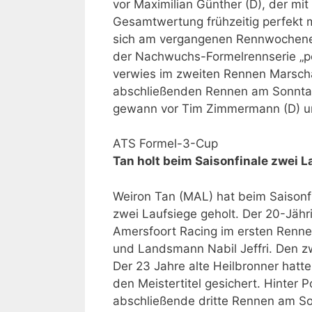
vor Maximilian Günther (D), der mit
Gesamtwertung frühzeitig perfekt m
sich am vergangenen Rennwochenend
der Nachwuchs-Formelrennserie „p
verwies im zweiten Rennen Marscha
abschließenden Rennen am Sonntag
gewann vor Tim Zimmermann (D) u
ATS Formel-3-Cup
Tan holt beim Saisonfinale zwei L
Weiron Tan (MAL) hat beim Saison
zwei Laufsiege geholt. Der 20-Jäh
Amersfoort Racing im ersten Renn
und Landsmann Nabil Jeffri. Den z
Der 23 Jahre alte Heilbronner hatt
den Meistertitel gesichert. Hinter 
abschließende dritte Rennen am So