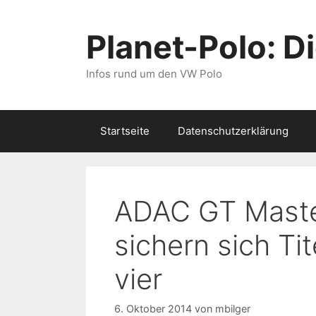
Zum
Inhalt
Planet-Polo: D
springen
Infos rund um den VW Polo
Startseite
Datenschutzerklärung
ADAC GT Master
sichern sich Ti
vier
6. Oktober 2014
von
mbilger