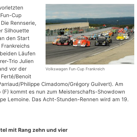
vorletzten
 Fun-Cup
 Die Rennserie,
r Silhouette
an den Start
 Frankreichs
 beiden Läufen
er-Trio Julien
nd vor der
Volkswagen Fun-Cup Frankreich
Ferté/Benoit
arriaud/Philippe Cimadomo/Grégory Guilvert). Am
o (F) kommt es nun zum Meisterschafts-Showdown
oupe Lemoine. Das Acht-Stunden-Rennen wird am 19.
itel mit Rang zehn und vier