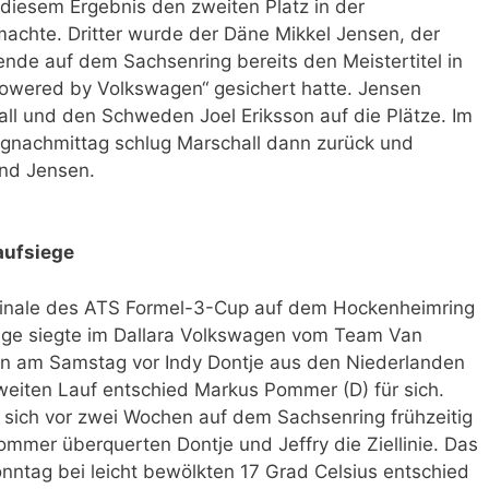
 diesem Ergebnis den zweiten Platz in der
achte. Dritter wurde der Däne Mikkel Jensen, der
e auf dem Sachsenring bereits den Meistertitel in
owered by Volkswagen“ gesichert hatte. Jensen
ll und den Schweden Joel Eriksson auf die Plätze. Im
nachmittag schlug Marschall dann zurück und
nd Jensen.
aufsiege
finale des ATS Formel-3-Cup auf dem Hockenheimring
rige siegte im Dallara Volkswagen vom Team Van
en am Samstag vor Indy Dontje aus den Niederlanden
weiten Lauf entschied Markus Pommer (D) für sich.
e sich vor zwei Wochen auf dem Sachsenring frühzeitig
Pommer überquerten Dontje und Jeffry die Ziellinie. Das
nntag bei leicht bewölkten 17 Grad Celsius entschied