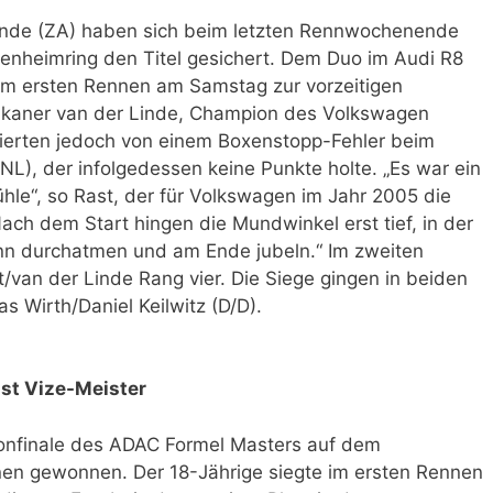
Linde (ZA) haben sich beim letzten Rennwochenende
nheimring den Titel gesichert. Dem Duo im Audi R8
z im ersten Rennen am Samstag zur vorzeitigen
rikaner van der Linde, Champion des Volkswagen
tierten jedoch von einem Boxenstopp-Fehler beim
NL), der infolgedessen keine Punkte holte. „Es war ein
hle“, so Rast, der für Volkswagen im Jahr 2005 die
ach dem Start hingen die Mundwinkel erst tief, in der
nn durchatmen und am Ende jubeln.“ Im zweiten
van der Linde Rang vier. Die Siege gingen in beiden
 Wirth/Daniel Keilwitz (D/D).
ist Vize-Meister
sonfinale des ADAC Formel Masters auf dem
en gewonnen. Der 18-Jährige siegte im ersten Rennen