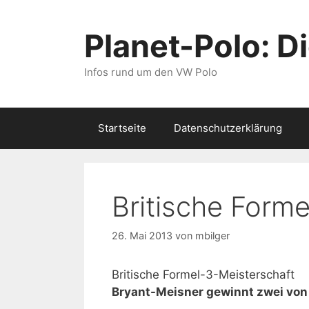
Zum
Inhalt
Planet-Polo: D
springen
Infos rund um den VW Polo
Startseite
Datenschutzerklärung
Britische Form
26. Mai 2013
von
mbilger
Britische Formel-3-Meisterschaft
Bryant-Meisner gewinnt zwei von