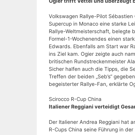
Ogier trifft Vettel und überzeugt
Volkswagen Rallye-Pilot Sébastien 
Supercup in Monaco eine starke Lei
Rallye-Weltmeisterschaft, belegte
Formel-1-Wochenendes einen starke
Edwards. Ebenfalls am Start war Ra
ins Ziel kam. Ogier zeigte auch n
britischen Rundstreckenmeister Ala
Sicher halfen auch die Tipps, die S
Treffen der beiden „Seb’s“ gegeben
begeisterter Rallye-Fan, erklärte 
Scirocco R-Cup China
Italiener Reggiani verteidigt Ge
Der Italiener Andrea Reggiani ha
R-Cups China seine Führung in der