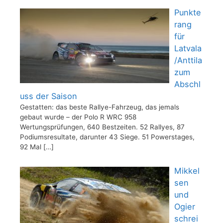
Punkte
rang
für
Latvala
/Anttila
zum
Abschl
uss der Saison
Gestatten: das beste Rallye-Fahrzeug, das jemals
gebaut wurde – der Polo R WRC 958
Wertungsprüfungen, 640 Bestzeiten. 52 Rallyes, 87
Podiumsresultate, darunter 43 Siege. 51 Powerstages,
92 Mal
[…]
Mikkel
sen
und
Ogier
schrei