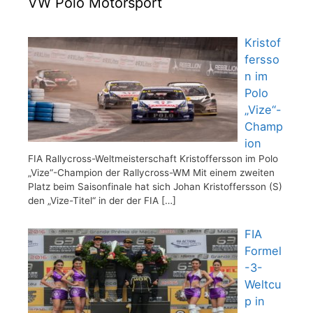
VW Polo Motorsport
Kristof
fersso
n im
Polo
„Vize“-
Champ
ion
FIA Rallycross-Weltmeisterschaft Kristoffersson im Polo
„Vize“-Champion der Rallycross-WM Mit einem zweiten
Platz beim Saisonfinale hat sich Johan Kristoffersson (S)
den „Vize-Titel“ in der der FIA
[…]
FIA
Formel
-3-
Weltcu
p in