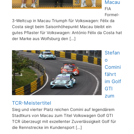
Macau
FIA
Formel-
3-Weltcup in Macau Triumph für Volkswagen: Félix da
Costa siegt beim Saisonhöhepunkt Macau bleibt ein
gutes Pflaster für Volkswagen: António Félix da Costa hat
der Marke aus Wolfsburg den
[…]
Stefan
o
Comini
fährt
im Golf
GTI
zum
TCR-Meistertitel
Sieg und vierter Platz reichen Comini auf legendärem
Stadtkurs von Macau zum Titel Volkswagen Golf GTI
TCR überzeugt mit exzellenter Zuverlässigkeit Golf für
die Rennstrecke im Kundensport
[…]