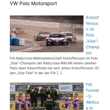
VW Polo Motorsport
Kristof
fersso
n im
Polo
„Vize“-
Champ
ion
FIA Rallycross-Weltmeisterschaft Kristoffersson im Polo
„Vize“-Champion der Rallycross-WM Mit einem zweiten
Platz beim Saisonfinale hat sich Johan Kristoffersson (S)
den „Vize-Titel“ in der der FIA
[…]
FIA
Formel
-3-
Weltcu
p in