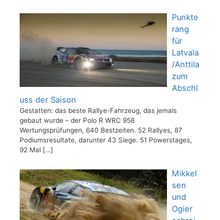
Punkte
rang
für
Latvala
/Anttila
zum
Abschl
uss der Saison
Gestatten: das beste Rallye-Fahrzeug, das jemals
gebaut wurde – der Polo R WRC 958
Wertungsprüfungen, 640 Bestzeiten. 52 Rallyes, 87
Podiumsresultate, darunter 43 Siege. 51 Powerstages,
92 Mal
[…]
Mikkel
sen
und
Ogier