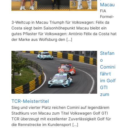
Macau
FIA
Formel-
3-Weltcup in Macau Triumph für Volkswagen: Félix da
Costa siegt beim Saisonhöhepunkt Macau bleibt ein
gutes Pflaster für Volkswagen: António Félix da Costa hat
der Marke aus Wolfsburg den
[…]
Stefan
o
Comini
fährt
im Golf
GTI
zum
TCR-Meistertitel
Sieg und vierter Platz reichen Comini auf legendärem
Stadtkurs von Macau zum Titel Volkswagen Golf GTI
TCR überzeugt mit exzellenter Zuverlässigkeit Golf für
die Rennstrecke im Kundensport
[…]