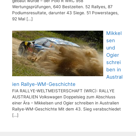
gebaut wurde – der Polo R WRC 958
Wertungsprüfungen, 640 Bestzeiten. 52 Rallyes, 87
Podiumsresultate, darunter 43 Siege. 51 Powerstages,
92 Mal
[…]
Mikkel
sen
und
Ogier
schrei
ben in
Austral
ien Rallye-WM-Geschichte
FIA RALLYE-WELTMEISTERSCHAFT (WRC): RALLYE
AUSTRALIEN Volkswagen Doppelsieg zum Abschluss
einer Ära – Mikkelsen und Ogier schreiben in Australien
Rallye-WM-Geschichte Mit dem 43. Sieg verabschiedet
[…]