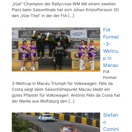
„Vize“-Champion der Rallycross-WM Mit einem zweiten
Platz beim Saisonfinale hat sich Johan Kristoffersson (S)
den „Vize-Titel“ in der der FIA
[…]
FIA
Formel
-3-
Weltcu
p in
Macau
FIA
Formel-
3-Weltcup in Macau Triumph für Volkswagen: Félix da
Costa siegt beim Saisonhöhepunkt Macau bleibt ein
gutes Pflaster für Volkswagen: António Félix da Costa hat
der Marke aus Wolfsburg den
[…]
Stefan
o
Comini