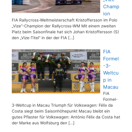
Champ
ion
FIA Rallycross-Weltmeisterschaft Kristoffersson im Polo
„Vize“-Champion der Rallycross-WM Mit einem zweiten
Platz beim Saisonfinale hat sich Johan Kristoffersson (S)
den „Vize-Titel“ in der der FIA
[…]
FIA
Formel
-3-
Weltcu
p in
Macau
FIA
Formel-
3-Weltcup in Macau Triumph für Volkswagen: Félix da
Costa siegt beim Saisonhöhepunkt Macau bleibt ein
gutes Pflaster für Volkswagen: António Félix da Costa hat
der Marke aus Wolfsburg den
[…]