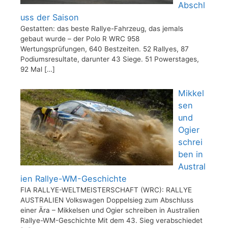
Abschl
uss der Saison
Gestatten: das beste Rallye-Fahrzeug, das jemals
gebaut wurde – der Polo R WRC 958
Wertungsprüfungen, 640 Bestzeiten. 52 Rallyes, 87
Podiumsresultate, darunter 43 Siege. 51 Powerstages,
92 Mal
[…]
Mikkel
sen
und
Ogier
schrei
ben in
Austral
ien Rallye-WM-Geschichte
FIA RALLYE-WELTMEISTERSCHAFT (WRC): RALLYE
AUSTRALIEN Volkswagen Doppelsieg zum Abschluss
einer Ära – Mikkelsen und Ogier schreiben in Australien
Rallye-WM-Geschichte Mit dem 43. Sieg verabschiedet