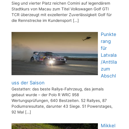
Sieg und vierter Platz reichen Comini auf legendärem
Stadtkurs von Macau zum Titel Volkswagen Golf GTI
TCR überzeugt mit exzellenter Zuverlässigkeit Golf für
die Rennstrecke im Kundensport
[…]
Punkte
rang
für
Latvala
/Anttila
zum
Abschl
uss der Saison
Gestatten: das beste Rallye-Fahrzeug, das jemals
gebaut wurde – der Polo R WRC 958
Wertungsprüfungen, 640 Bestzeiten. 52 Rallyes, 87
Podiumsresultate, darunter 43 Siege. 51 Powerstages,
92 Mal
[…]
Mikkel