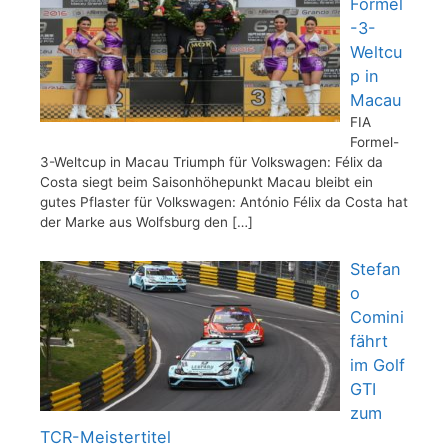
Formel
-3-
Weltcu
p in
Macau
FIA
Formel-
3-Weltcup in Macau Triumph für Volkswagen: Félix da
Costa siegt beim Saisonhöhepunkt Macau bleibt ein
gutes Pflaster für Volkswagen: António Félix da Costa hat
der Marke aus Wolfsburg den
[…]
Stefan
o
Comini
fährt
im Golf
GTI
zum
TCR-Meistertitel