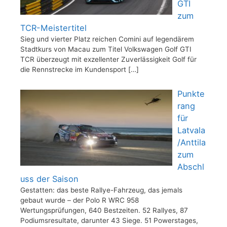
GTI
zum
TCR-Meistertitel
Sieg und vierter Platz reichen Comini auf legendärem
Stadtkurs von Macau zum Titel Volkswagen Golf GTI
TCR überzeugt mit exzellenter Zuverlässigkeit Golf für
die Rennstrecke im Kundensport
[…]
Punkte
rang
für
Latvala
/Anttila
zum
Abschl
uss der Saison
Gestatten: das beste Rallye-Fahrzeug, das jemals
gebaut wurde – der Polo R WRC 958
Wertungsprüfungen, 640 Bestzeiten. 52 Rallyes, 87
Podiumsresultate, darunter 43 Siege. 51 Powerstages,