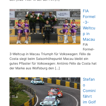
FIA
Formel
-3-
Weltcu
p in
Macau
FIA
Formel-
3-Weltcup in Macau Triumph für Volkswagen: Félix da
Costa siegt beim Saisonhöhepunkt Macau bleibt ein
gutes Pflaster für Volkswagen: António Félix da Costa hat
der Marke aus Wolfsburg den
[…]
Stefan
o
Comini
fährt
im Golf