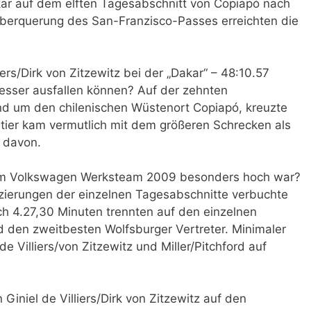
kar auf dem elften Tagesabschnitt von Copiapó nach
Überquerung des San-Franzisco-Passes erreichten die
ers/Dirk von Zitzewitz bei der „Dakar“ – 48:10.57
esser ausfallen können? Auf der zehnten
und um den chilenischen Wüstenort Copiapó, kreuzte
etier kam vermutlich mit dem größeren Schrecken als
r davon.
t im Volkswagen Werksteam 2009 besonders hoch war?
zierungen der einzelnen Tagesabschnitte verbuchte
ich 4.27,30 Minuten trennten auf den einzelnen
den zweitbesten Wolfsburger Vertreter. Minimaler
Villiers/von Zitzewitz und Miller/Pitchford auf
 Giniel de Villiers/Dirk von Zitzewitz auf den