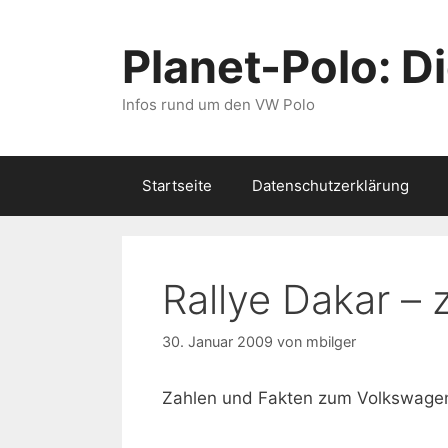
Zum
Inhalt
Planet-Polo: D
springen
Infos rund um den VW Polo
Startseite
Datenschutzerklärung
Rallye Dakar –
30. Januar 2009
von
mbilger
Zahlen und Fakten zum Volkswagen