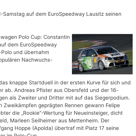
TM-Samstag auf dem EuroSpeedway Lausitz seinen
swagen Polo Cup: Constantin
 auf dem EuroSpeedway
n-Polo und übernahm
populären Nachwuchs-
das knappe Startduell in der ersten Kurve für sich und
ehr ab. Andreas Pfister aus Obersfeld und der 16-
gen als Zweiter und Dritter mit auf das Siegerpodium.
en Zweikämpfen geprägten Rennen gewann Felipe
bter die „Rookie“-Wertung für Neueinsteiger, dicht
eld, Marleen Seilheimer aus Mettenheim. Der
gang Hoppe (Apolda) übertraf mit Platz 17 seine
ter im Polo-Cup.