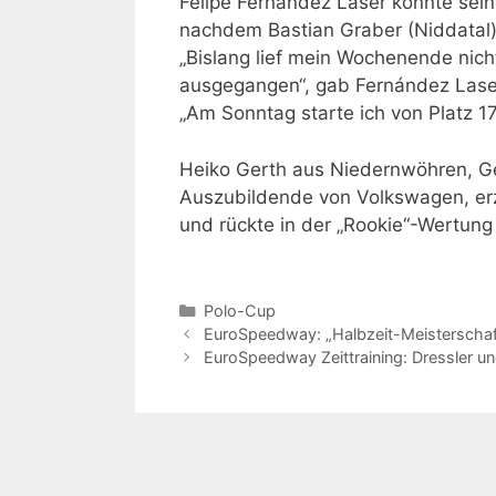
Felipe Fernández Laser konnte sein
nachdem Bastian Graber (Niddatal)
„Bislang lief mein Wochenende nicht
ausgegangen“, gab Fernández Lase
„Am Sonntag starte ich von Platz 17
Heiko Gerth aus Niedernwöhren, Ge
Auszubildende von Volkswagen, erzi
und rückte in der „Rookie“-Wertung
Kategorien
Polo-Cup
EuroSpeedway: „Halbzeit-Meisterschaf
EuroSpeedway Zeittraining: Dressler un