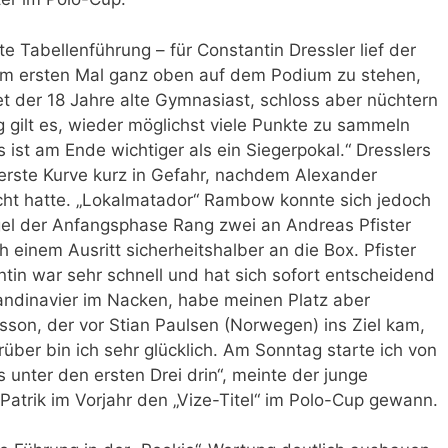
ste Tabellenführung – für Constantin Dressler lief der
Zum ersten Mal ganz oben auf dem Podium zu stehen,
riet der 18 Jahre alte Gymnasiast, schloss aber nüchtern
gilt es, wieder möglichst viele Punkte zu sammeln
 ist am Ende wichtiger als ein Siegerpokal.“ Dresslers
 erste Kurve kurz in Gefahr, nachdem Alexander
ht hatte. „Lokalmatador“ Rambow konnte sich jedoch
gel der Anfangsphase Rang zwei an Andreas Pfister
einem Ausritt sicherheitshalber an die Box. Pfister
ntin war sehr schnell und hat sich sofort entscheidend
kandinavier im Nacken, habe meinen Platz aber
Olsson, der vor Stian Paulsen (Norwegen) ins Ziel kam,
über bin ich sehr glücklich. Am Sonntag starte ich von
is unter den ersten Drei drin“, meinte der junge
atrik im Vorjahr den „Vize-Titel“ im Polo-Cup gewann.