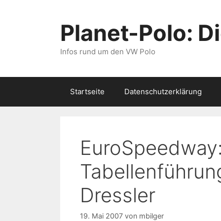
Zum
Inhalt
Planet-Polo: D
springen
Infos rund um den VW Polo
Startseite
Datenschutzerklärung
EuroSpeedway: 
Tabellenführun
Dressler
19. Mai 2007
von
mbilger