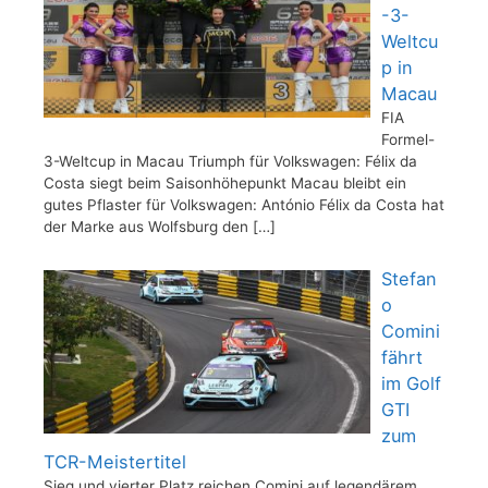
-3-
Weltcu
p in
Macau
FIA
Formel-
3-Weltcup in Macau Triumph für Volkswagen: Félix da
Costa siegt beim Saisonhöhepunkt Macau bleibt ein
gutes Pflaster für Volkswagen: António Félix da Costa hat
der Marke aus Wolfsburg den
[…]
Stefan
o
Comini
fährt
im Golf
GTI
zum
TCR-Meistertitel
Sieg und vierter Platz reichen Comini auf legendärem