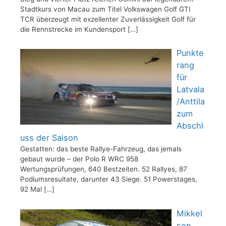
Stadtkurs von Macau zum Titel Volkswagen Golf GTI
TCR überzeugt mit exzellenter Zuverlässigkeit Golf für
die Rennstrecke im Kundensport
[…]
Punkte
rang
für
Latvala
/Anttila
zum
Abschl
uss der Saison
Gestatten: das beste Rallye-Fahrzeug, das jemals
gebaut wurde – der Polo R WRC 958
Wertungsprüfungen, 640 Bestzeiten. 52 Rallyes, 87
Podiumsresultate, darunter 43 Siege. 51 Powerstages,
92 Mal
[…]
Mikkel
sen