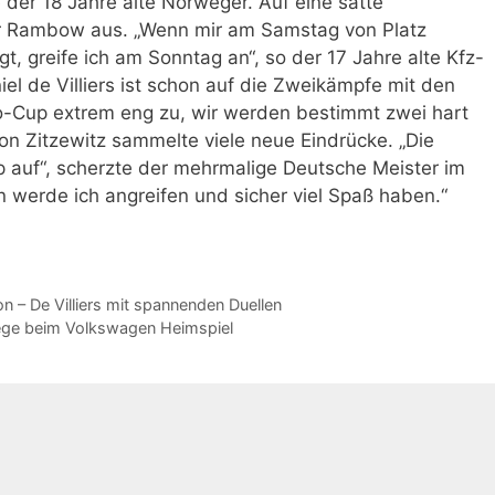
 der 18 Jahre alte Norweger. Auf eine satte
r Rambow aus. „Wenn mir am Samstag von Platz
gt, greife ich am Sonntag an“, so der 17 Jahre alte Kfz-
el de Villiers ist schon auf die Zweikämpfe mit den
lo-Cup extrem eng zu, wir werden bestimmt zwei hart
n Zitzewitz sammelte viele neue Eindrücke. „Die
p auf“, scherzte der mehrmalige Deutsche Meister im
 werde ich angreifen und sicher viel Spaß haben.“
n – De Villiers mit spannenden Duellen
ege beim Volkswagen Heimspiel