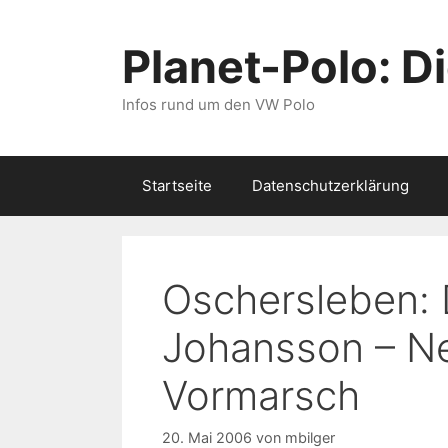
Zum
Inhalt
Planet-Polo: D
springen
Infos rund um den VW Polo
Startseite
Datenschutzerklärung
Oschersleben: 
Johansson – N
Vormarsch
20. Mai 2006
von
mbilger