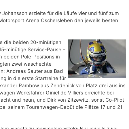
 Johansson erzielte für die Läufe vier und fünf zum
Motorsport Arena Oschersleben den jeweils besten
e die beiden 20-minütigen
 15-minütige Service-Pause –
n beiden Pole-Positions in
rgten zwei waschechte
n: Andreas Sauter aus Bad
g in die erste Startreihe für
xander Rambow aus Zehdenick von Platz drei aus ins
gen Werksfahrer Giniel de Villiers erreichte bei
acht und neun, und Dirk von Zitzewitz, sonst Co-Pilot
 bei seinem Tourenwagen-Debüt die Plätze 17 und 21
em Einsatz zu maximalem Erfolg: Nur jeweils zwei