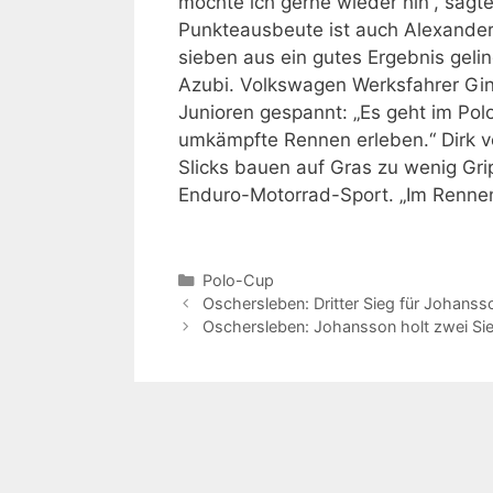
möchte ich gerne wieder hin“, sagte
Punkteausbeute ist auch Alexande
sieben aus ein gutes Ergebnis gelin
Azubi. Volkswagen Werksfahrer Gini
Junioren gespannt: „Es geht im Po
umkämpfte Rennen erleben.“ Dirk vo
Slicks bauen auf Gras zu wenig Gri
Enduro-Motorrad-Sport. „Im Rennen
Kategorien
Polo-Cup
Oschersleben: Dritter Sieg für Johansso
Oschersleben: Johansson holt zwei Si