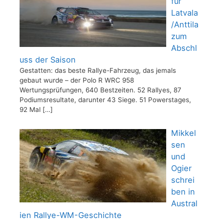
für
Latvala
/Anttila
zum
Abschl
uss der Saison
Gestatten: das beste Rallye-Fahrzeug, das jemals
gebaut wurde – der Polo R WRC 958
Wertungsprüfungen, 640 Bestzeiten. 52 Rallyes, 87
Podiumsresultate, darunter 43 Siege. 51 Powerstages,
92 Mal
[…]
Mikkel
sen
und
Ogier
schrei
ben in
Austral
ien Rallye-WM-Geschichte