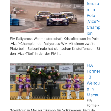
fersso
n im
Polo
„Vize“-
Champ
ion
FIA Rallycross-Weltmeisterschaft Kristoffersson im Polo
„Vize“-Champion der Rallycross-WM Mit einem zweiten
Platz beim Saisonfinale hat sich Johan Kristoffersson (S)
den „Vize-Titel“ in der der FIA
[…]
FIA
Formel
-3-
Weltcu
p in
Macau
FIA
Formel-
3-Weltcup in Macau Triumph für Volkswagen: Félix da