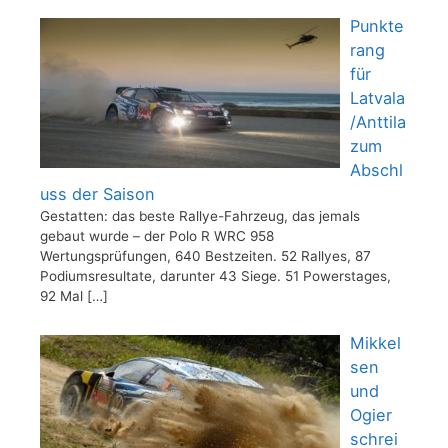
Punkte
rang
für
Latvala
/Anttila
zum
Abschl
uss der Saison
Gestatten: das beste Rallye-Fahrzeug, das jemals
gebaut wurde – der Polo R WRC 958
Wertungsprüfungen, 640 Bestzeiten. 52 Rallyes, 87
Podiumsresultate, darunter 43 Siege. 51 Powerstages,
92 Mal
[…]
Mikkel
sen
und
Ogier
schrei