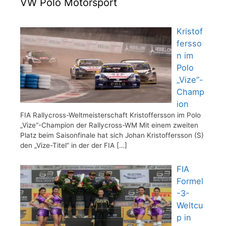
VW Polo Motorsport
Kristof
fersso
n im
Polo
„Vize“-
Champ
ion
FIA Rallycross-Weltmeisterschaft Kristoffersson im Polo
„Vize“-Champion der Rallycross-WM Mit einem zweiten
Platz beim Saisonfinale hat sich Johan Kristoffersson (S)
den „Vize-Titel“ in der der FIA
[…]
FIA
Formel
-3-
Weltcu
p in