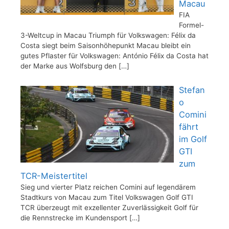
Macau
FIA
Formel-
3-Weltcup in Macau Triumph für Volkswagen: Félix da
Costa siegt beim Saisonhöhepunkt Macau bleibt ein
gutes Pflaster für Volkswagen: António Félix da Costa hat
der Marke aus Wolfsburg den
[…]
Stefan
o
Comini
fährt
im Golf
GTI
zum
TCR-Meistertitel
Sieg und vierter Platz reichen Comini auf legendärem
Stadtkurs von Macau zum Titel Volkswagen Golf GTI
TCR überzeugt mit exzellenter Zuverlässigkeit Golf für
die Rennstrecke im Kundensport
[…]