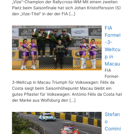
„Vize“-Champion der Rallycross-WM Mit einem zweiten
Platz beim Saisonfinale hat sich Johan Kristoffersson (S)
den „Vize-Titel“ in der der FIA
[…]
FIA
Formel
-3-
Weltcu
p in
Macau
FIA
Formel-
3-Weltcup in Macau Triumph für Volkswagen: Félix da
Costa siegt beim Saisonhöhepunkt Macau bleibt ein
gutes Pflaster für Volkswagen: António Félix da Costa hat
der Marke aus Wolfsburg den
[…]
Stefan
o
Comini