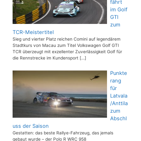
fährt
im Golf
GTI
zum
TCR-Meistertitel
Sieg und vierter Platz reichen Comini auf legendärem
Stadtkurs von Macau zum Titel Volkswagen Golf GTI
TCR überzeugt mit exzellenter Zuverlässigkeit Golf für
die Rennstrecke im Kundensport
[…]
Punkte
rang
für
Latvala
/Anttila
zum
Abschl
uss der Saison
Gestatten: das beste Rallye-Fahrzeug, das jemals
gebaut wurde – der Polo R WRC 958