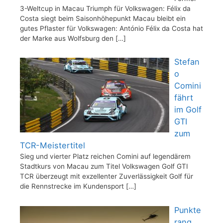
3-Weltcup in Macau Triumph für Volkswagen: Félix da
Costa siegt beim Saisonhöhepunkt Macau bleibt ein
gutes Pflaster für Volkswagen: António Félix da Costa hat
der Marke aus Wolfsburg den
[…]
Stefan
o
Comini
fährt
im Golf
GTI
zum
TCR-Meistertitel
Sieg und vierter Platz reichen Comini auf legendärem
Stadtkurs von Macau zum Titel Volkswagen Golf GTI
TCR überzeugt mit exzellenter Zuverlässigkeit Golf für
die Rennstrecke im Kundensport
[…]
Punkte
rang