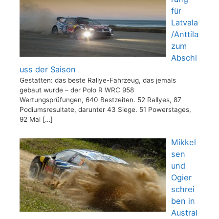
für
Latvala
/Anttila
zum
Abschl
uss der Saison
Gestatten: das beste Rallye-Fahrzeug, das jemals
gebaut wurde – der Polo R WRC 958
Wertungsprüfungen, 640 Bestzeiten. 52 Rallyes, 87
Podiumsresultate, darunter 43 Siege. 51 Powerstages,
92 Mal
[…]
Mikkel
sen
und
Ogier
schrei
ben in
Austral