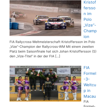
Kristof
fersso
n im
Polo
„Vize“-
Champ
ion
FIA Rallycross-Weltmeisterschaft Kristoffersson im Polo
„Vize“-Champion der Rallycross-WM Mit einem zweiten
Platz beim Saisonfinale hat sich Johan Kristoffersson (S)
den „Vize-Titel“ in der der FIA
[…]
FIA
Formel
-3-
Weltcu
p in
Macau
FIA
Formel-