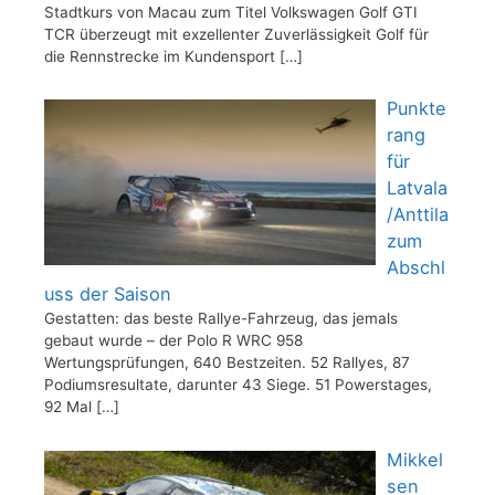
Stadtkurs von Macau zum Titel Volkswagen Golf GTI
TCR überzeugt mit exzellenter Zuverlässigkeit Golf für
die Rennstrecke im Kundensport
[…]
Punkte
rang
für
Latvala
/Anttila
zum
Abschl
uss der Saison
Gestatten: das beste Rallye-Fahrzeug, das jemals
gebaut wurde – der Polo R WRC 958
Wertungsprüfungen, 640 Bestzeiten. 52 Rallyes, 87
Podiumsresultate, darunter 43 Siege. 51 Powerstages,
92 Mal
[…]
Mikkel
sen