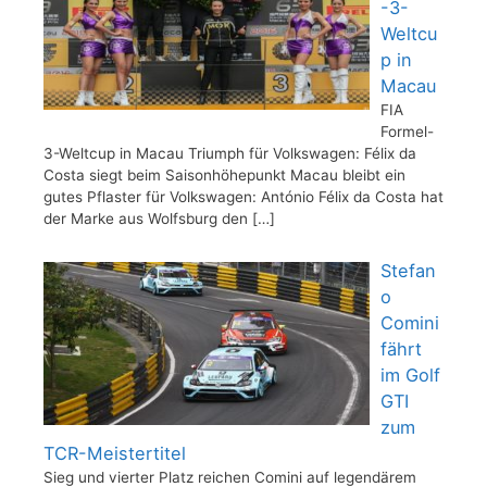
-3-
Weltcu
p in
Macau
FIA
Formel-
3-Weltcup in Macau Triumph für Volkswagen: Félix da
Costa siegt beim Saisonhöhepunkt Macau bleibt ein
gutes Pflaster für Volkswagen: António Félix da Costa hat
der Marke aus Wolfsburg den
[…]
Stefan
o
Comini
fährt
im Golf
GTI
zum
TCR-Meistertitel
Sieg und vierter Platz reichen Comini auf legendärem