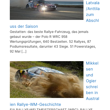
Latvala
/Anttila
zum
Abschl
uss der Saison
Gestatten: das beste Rallye-Fahrzeug, das jemals
gebaut wurde – der Polo R WRC 958
Wertungsprüfungen, 640 Bestzeiten. 52 Rallyes, 87
Podiumsresultate, darunter 43 Siege. 51 Powerstages,
92 Mal
[…]
Mikkel
sen
und
Ogier
schrei
ben in
Austral
ien Rallye-WM-Geschichte
FIA RALLYE-WELTMEISTERSCHAFT (WRC): RALLYE