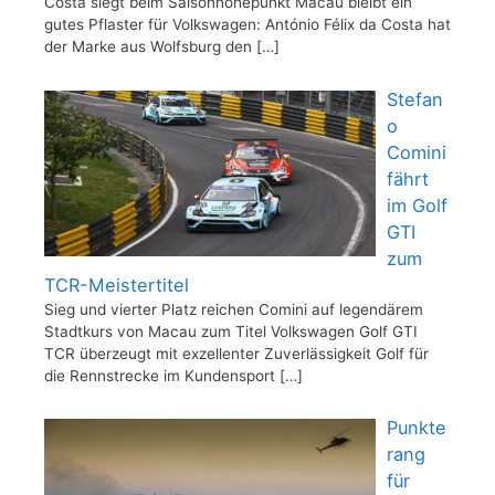
Costa siegt beim Saisonhöhepunkt Macau bleibt ein
gutes Pflaster für Volkswagen: António Félix da Costa hat
der Marke aus Wolfsburg den
[…]
Stefan
o
Comini
fährt
im Golf
GTI
zum
TCR-Meistertitel
Sieg und vierter Platz reichen Comini auf legendärem
Stadtkurs von Macau zum Titel Volkswagen Golf GTI
TCR überzeugt mit exzellenter Zuverlässigkeit Golf für
die Rennstrecke im Kundensport
[…]
Punkte
rang
für