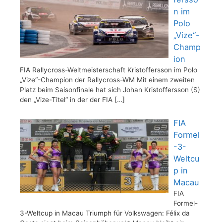
n im
Polo
„Vize“-
Champ
ion
FIA Rallycross-Weltmeisterschaft Kristoffersson im Polo
„Vize“-Champion der Rallycross-WM Mit einem zweiten
Platz beim Saisonfinale hat sich Johan Kristoffersson (S)
den „Vize-Titel“ in der der FIA
[…]
FIA
Formel
-3-
Weltcu
p in
Macau
FIA
Formel-
3-Weltcup in Macau Triumph für Volkswagen: Félix da