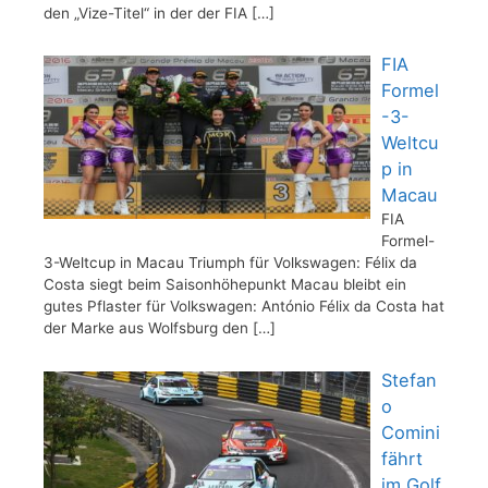
den „Vize-Titel“ in der der FIA
[…]
FIA
Formel
-3-
Weltcu
p in
Macau
FIA
Formel-
3-Weltcup in Macau Triumph für Volkswagen: Félix da
Costa siegt beim Saisonhöhepunkt Macau bleibt ein
gutes Pflaster für Volkswagen: António Félix da Costa hat
der Marke aus Wolfsburg den
[…]
Stefan
o
Comini
fährt
im Golf