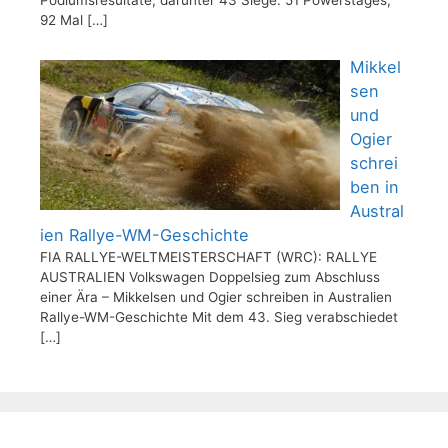
Podiumsresultate, darunter 43 Siege. 51 Powerstages,
92 Mal
[…]
Mikkel
sen
und
Ogier
schrei
ben in
Austral
ien Rallye-WM-Geschichte
FIA RALLYE-WELTMEISTERSCHAFT (WRC): RALLYE
AUSTRALIEN Volkswagen Doppelsieg zum Abschluss
einer Ära – Mikkelsen und Ogier schreiben in Australien
Rallye-WM-Geschichte Mit dem 43. Sieg verabschiedet
[…]