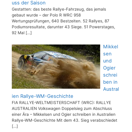
uss der Saison
Gestatten: das beste Rallye-Fahrzeug, das jemals
gebaut wurde – der Polo R WRC 958
Wertungsprüfungen, 640 Bestzeiten. 52 Rallyes, 87
Podiumsresultate, darunter 43 Siege. 51 Powerstages,
92 Mal
[…]
Mikkel
sen
und
Ogier
schrei
ben in
Austral
ien Rallye-WM-Geschichte
FIA RALLYE-WELTMEISTERSCHAFT (WRC): RALLYE
AUSTRALIEN Volkswagen Doppelsieg zum Abschluss
einer Ära – Mikkelsen und Ogier schreiben in Australien
Rallye-WM-Geschichte Mit dem 43. Sieg verabschiedet
[…]