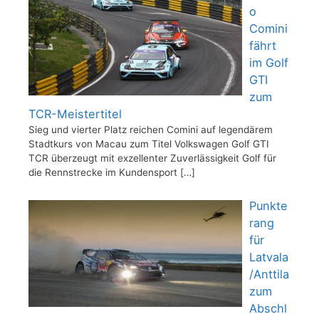
o
Comini
fährt
im Golf
GTI
zum
TCR-Meistertitel
Sieg und vierter Platz reichen Comini auf legendärem
Stadtkurs von Macau zum Titel Volkswagen Golf GTI
TCR überzeugt mit exzellenter Zuverlässigkeit Golf für
die Rennstrecke im Kundensport
[…]
Punkte
rang
für
Latvala
/Anttila
zum
Abschl