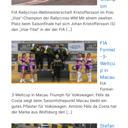
ion
FIA Rallycross-Weltmeisterschaft Kristoffersson im Polo
„Vize“-Champion der Rallycross-WM Mit einem zweiten
Platz beim Saisonfinale hat sich Johan Kristoffersson (S)
den „Vize-Titel“ in der der FIA
[…]
FIA
Formel
-3-
Weltcu
p in
Macau
FIA
Formel-
3-Weltcup in Macau Triumph für Volkswagen: Félix da
Costa siegt beim Saisonhöhepunkt Macau bleibt ein
gutes Pflaster für Volkswagen: António Félix da Costa hat
der Marke aus Wolfsburg den
[…]
Stefan