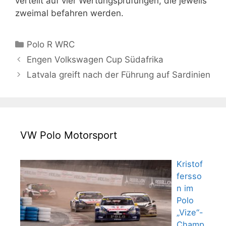
verteilt auf vier Wertungsprüfungen, die jeweils
zweimal befahren werden.
Kategorien
Polo R WRC
Engen Volkswagen Cup Südafrika
Latvala greift nach der Führung auf Sardinien
VW Polo Motorsport
Kristof
fersso
n im
Polo
„Vize“-
Champ