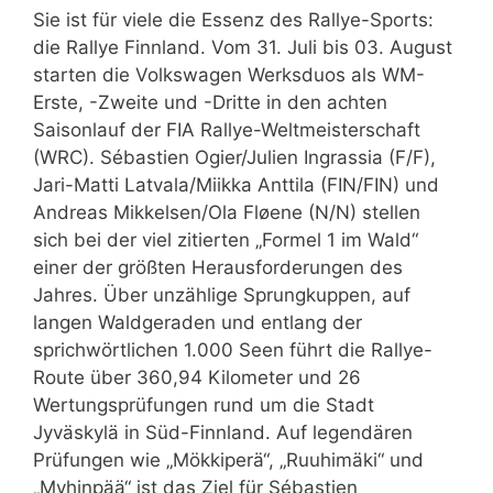
Sie ist für viele die Essenz des Rallye-Sports:
die Rallye Finnland. Vom 31. Juli bis 03. August
starten die Volkswagen Werksduos als WM-
Erste, -Zweite und -Dritte in den achten
Saisonlauf der FIA Rallye-Weltmeisterschaft
(WRC). Sébastien Ogier/Julien Ingrassia (F/F),
Jari-Matti Latvala/Miikka Anttila (FIN/FIN) und
Andreas Mikkelsen/Ola Fløene (N/N) stellen
sich bei der viel zitierten „Formel 1 im Wald“
einer der größten Herausforderungen des
Jahres. Über unzählige Sprungkuppen, auf
langen Waldgeraden und entlang der
sprichwörtlichen 1.000 Seen führt die Rallye-
Route über 360,94 Kilometer und 26
Wertungsprüfungen rund um die Stadt
Jyväskylä in Süd-Finnland. Auf legendären
Prüfungen wie „Mökkiperä“, „Ruuhimäki“ und
„Myhinpää“ ist das Ziel für Sébastien