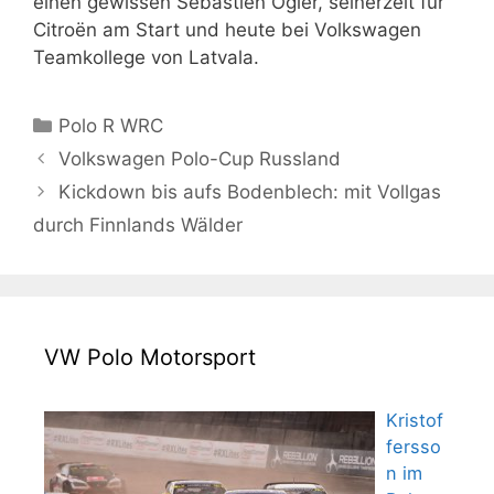
einen gewissen Sébastien Ogier, seinerzeit für
Citroën am Start und heute bei Volkswagen
Teamkollege von Latvala.
Kategorien
Polo R WRC
Volkswagen Polo-Cup Russland
Kickdown bis aufs Bodenblech: mit Vollgas
durch Finnlands Wälder
VW Polo Motorsport
Kristof
fersso
n im