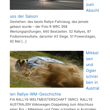
zum
Abschl
uss der Saison
Gestatten: das beste Rallye-Fahrzeug, das jemals
gebaut wurde – der Polo R WRC 958
Wertungsprüfungen, 640 Bestzeiten. 52 Rallyes, 87
Podiumsresultate, darunter 43 Siege. 51 Powerstages,
92 Mal
[…]
Mikkel
sen
und
Ogier
schrei
ben in
Austral
ien Rallye-WM-Geschichte
FIA RALLYE-WELTMEISTERSCHAFT (WRC): RALLYE
AUSTRALIEN Volkswagen Doppelsieg zum Abschluss
einer Ära – Mikkelsen und Ogier schreiben in Australien