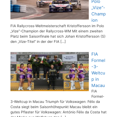
Polo
„Vize“-
Champ
ion
FIA Rallycross-Weltmeisterschaft Kristoffersson im Polo
„Vize“-Champion der Rallycross-WM Mit einem zweiten
Platz beim Saisonfinale hat sich Johan Kristoffersson (S)
den „Vize-Titel“ in der der FIA
[…]
FIA
Formel
-3-
Weltcu
p in
Macau
FIA
Formel-
3-Weltcup in Macau Triumph für Volkswagen: Félix da
Costa siegt beim Saisonhöhepunkt Macau bleibt ein
gutes Pflaster für Volkswagen: António Félix da Costa hat