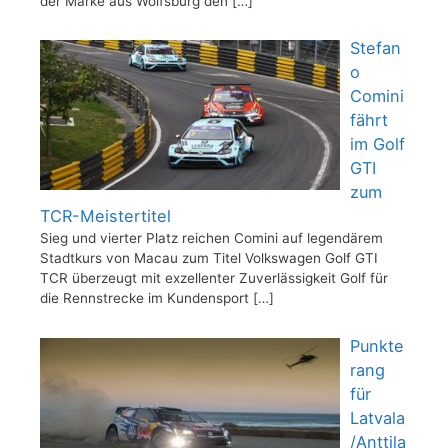
der Marke aus Wolfsburg den
[…]
Stefan
o
Comini
fährt
im Golf
GTI
zum
TCR-Meistertitel
Sieg und vierter Platz reichen Comini auf legendärem
Stadtkurs von Macau zum Titel Volkswagen Golf GTI
TCR überzeugt mit exzellenter Zuverlässigkeit Golf für
die Rennstrecke im Kundensport
[…]
Punkte
rang
für
Latvala
/Anttila