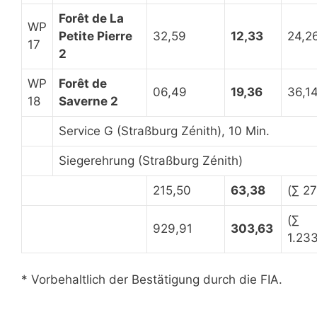
Forêt de La
WP
Petite Pierre
32,59
12,33
24,2
17
2
WP
Forêt de
06,49
19,36
36,1
18
Saverne 2
Service G (Straßburg Zénith), 10 Min.
Siegerehrung (Straßburg Zénith)
215,50
63,38
(∑ 27
(∑
929,91
303,63
1.23
* Vorbehaltlich der Bestätigung durch die FIA.