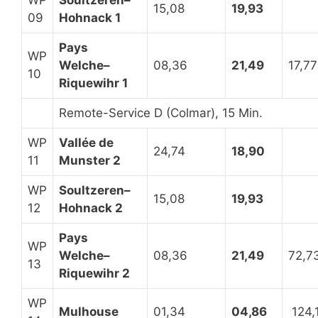
15,08
19,93
09
Hohnack 1
Pays
WP
Welche–
08,36
21,49
17,77
10
Riquewihr 1
Remote-Service D (Colmar), 15 Min.
WP
Vallée de
24,74
18,90
11
Munster 2
WP
Soultzeren–
15,08
19,93
12
Hohnack 2
Pays
WP
Welche–
08,36
21,49
72,7
13
Riquewihr 2
WP
Mulhouse
01,34
04,86
124,