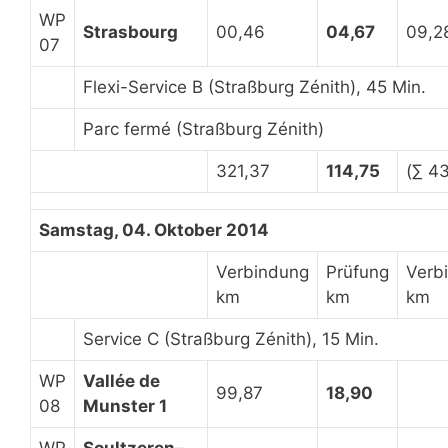
WP
Strasbourg
00,46
04,67
09,2
07
Flexi-Service B (Straßburg Zénith), 45 Min.
Parc fermé (Straßburg Zénith)
321,37
114,75
(∑ 43
Samstag, 04. Oktober 2014
Verbindung
Prüfung
Verb
km
km
km
Service C (Straßburg Zénith), 15 Min.
WP
Vallée de
99,87
18,90
08
Munster 1
WP
Soultzeren–