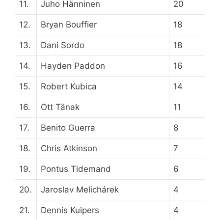
11.
Juho Hänninen
20
12.
Bryan Bouffier
18
13.
Dani Sordo
18
14.
Hayden Paddon
16
15.
Robert Kubica
14
16.
Ott Tänak
11
17.
Benito Guerra
8
18.
Chris Atkinson
7
19.
Pontus Tidemand
6
20.
Jaroslav Melichárek
4
21.
Dennis Kuipers
4