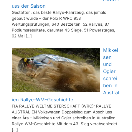
uss der Saison
Gestatten: das beste Rallye-Fahrzeug, das jemals
gebaut wurde – der Polo R WRC 958
Wertungsprüfungen, 640 Bestzeiten. 52 Rallyes, 87
Podiumsresultate, darunter 43 Siege. 51 Powerstages,
92 Mal
[…]
Mikkel
sen
und
Ogier
schrei
ben in
Austral
ien Rallye-WM-Geschichte
FIA RALLYE-WELTMEISTERSCHAFT (WRC): RALLYE
AUSTRALIEN Volkswagen Doppelsieg zum Abschluss
einer Ära – Mikkelsen und Ogier schreiben in Australien
Rallye-WM-Geschichte Mit dem 43. Sieg verabschiedet
[…]