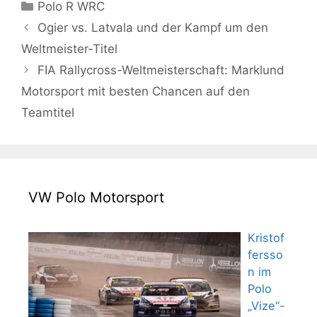
Kategorien
Polo R WRC
Ogier vs. Latvala und der Kampf um den
Weltmeister-Titel
FIA Rallycross-Weltmeisterschaft: Marklund
Motorsport mit besten Chancen auf den
Teamtitel
VW Polo Motorsport
Kristof
fersso
n im
Polo
„Vize“-