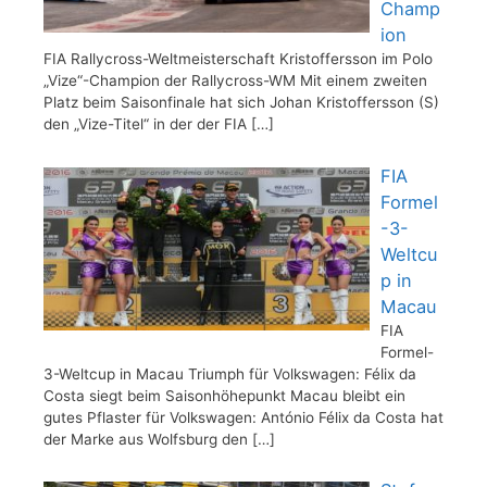
Champ
ion
FIA Rallycross-Weltmeisterschaft Kristoffersson im Polo
„Vize“-Champion der Rallycross-WM Mit einem zweiten
Platz beim Saisonfinale hat sich Johan Kristoffersson (S)
den „Vize-Titel“ in der der FIA
[…]
FIA
Formel
-3-
Weltcu
p in
Macau
FIA
Formel-
3-Weltcup in Macau Triumph für Volkswagen: Félix da
Costa siegt beim Saisonhöhepunkt Macau bleibt ein
gutes Pflaster für Volkswagen: António Félix da Costa hat
der Marke aus Wolfsburg den
[…]