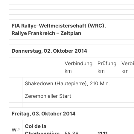
FIA Rallye-Weltmeisterschaft (WRC),
Rallye Frankreich – Zeitplan
Donnerstag, 02. Oktober 2014
Verbindung
Prüfung
Verb
km
km
km
Shakedown (Hautepierre), 210 Min.
Zeremonieller Start
Freitag, 03. Oktober 2014
Col de la
WP
Charbonnière
58,36
11,11