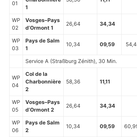
01
1
WP
Vosges–Pays
26,64
34,34
02
d’Ormont 1
WP
Pays de Salm
10,34
09,59
54,4
03
1
Service A (Straßburg Zénith), 30 Min.
Col de la
WP
Charbonnière
58,36
11,11
04
2
WP
Vosges–Pays
26,64
34,34
05
d’Ormont 2
WP
Pays de Salm
10,34
09,59
60,9
06
2