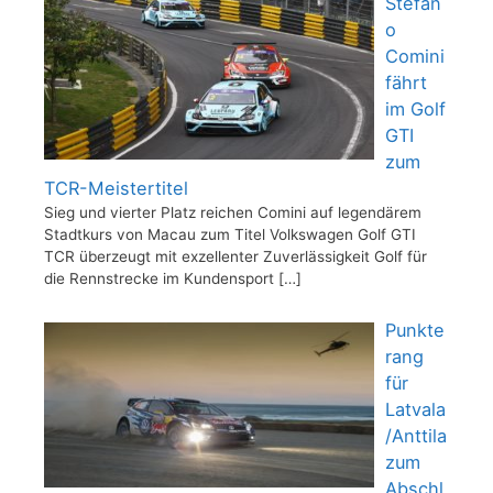
Stefan
o
Comini
fährt
im Golf
GTI
zum
TCR-Meistertitel
Sieg und vierter Platz reichen Comini auf legendärem
Stadtkurs von Macau zum Titel Volkswagen Golf GTI
TCR überzeugt mit exzellenter Zuverlässigkeit Golf für
die Rennstrecke im Kundensport
[…]
Punkte
rang
für
Latvala
/Anttila
zum
Abschl