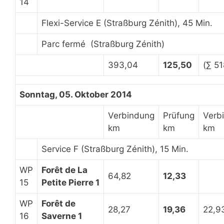
14
Flexi-Service E (Straßburg Zénith), 45 Min.
Parc fermé (Straßburg Zénith)
393,04
125,50
(∑ 51
Sonntag, 05. Oktober 2014
Verbindung
Prüfung
Verb
km
km
km
Service F (Straßburg Zénith), 15 Min.
WP
Forêt de La
64,82
12,33
15
Petite Pierre 1
WP
Forêt de
28,27
19,36
22,9
16
Saverne 1