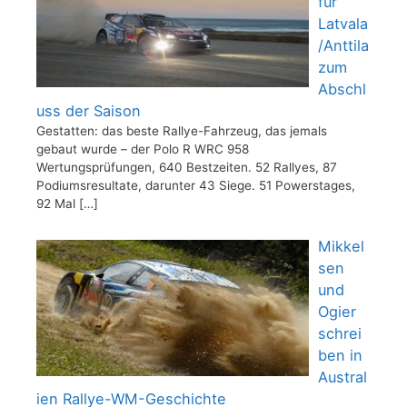
für
Latvala
/Anttila
zum
Abschl
uss der Saison
Gestatten: das beste Rallye-Fahrzeug, das jemals
gebaut wurde – der Polo R WRC 958
Wertungsprüfungen, 640 Bestzeiten. 52 Rallyes, 87
Podiumsresultate, darunter 43 Siege. 51 Powerstages,
92 Mal
[…]
Mikkel
sen
und
Ogier
schrei
ben in
Austral
ien Rallye-WM-Geschichte