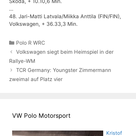
Škoda, + 10.10,6 Min.
…
48. Jari-Matti Latvala/Miikka Anttila (FIN/FIN),
Volkswagen, + 36.33,3 Min.
Kategorien
Polo R WRC
Volkswagen siegt beim Heimspiel in der
Rallye-WM
TCR Germany: Youngster Zimmermann
zweimal auf Platz vier
VW Polo Motorsport
Kristof