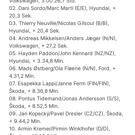
Volkswagen, 3:00.26,7 Std.
02. Dani Sordo/Marc Martí (E/E), Hyundai, +
20,3 Sek.
03. Thierry Neuville/Nicolas Gilsoul (B/B),
Hyundai, + 20,4 Sek.
04. Andreas Mikkelsen/Anders Jæger (N/N),
Volkswagen, + 27,2 Sek.
05. Hayden Paddon/John Kennard (NZ/NZ),
Hyundai, + 3.34,8 Min.
06. Mads Østberg/Ola Fløene (N/N), Ford, +
4.31,2 Min.
07. Esapekka Lappi/Janne Ferm (FIN/FIN),
Škoda, + 8.36,8 Min.
08. Pontus Tidemand/Jonas Andersson (S/S),
Škoda, + 8.52,5 Min.
09. Jan Kopecký/Pavel Dresler (CZ/CZ), Škoda,
+ 9.44,2 Min.
10. Armin Kremer/Pirmin Winklhofer (D/D),