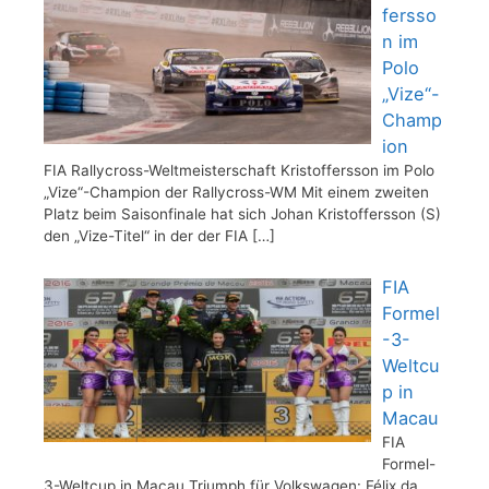
fersso
n im
Polo
„Vize“-
Champ
ion
FIA Rallycross-Weltmeisterschaft Kristoffersson im Polo
„Vize“-Champion der Rallycross-WM Mit einem zweiten
Platz beim Saisonfinale hat sich Johan Kristoffersson (S)
den „Vize-Titel“ in der der FIA
[…]
FIA
Formel
-3-
Weltcu
p in
Macau
FIA
Formel-
3-Weltcup in Macau Triumph für Volkswagen: Félix da