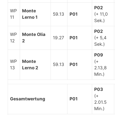
P02
WP
Monte
59.13
P01
(+ 11,0
11
Lerno 1
Sek.)
P02
WP
Monte Olia
19.27
P01
(+ 5,4
12
2
Sek.)
P09
WP
Monte
(+
59.13
P01
13
Lerno 2
2.13,8
Min.)
P03
(+
Gesamtwertung
P01
2.01.5
Min.)