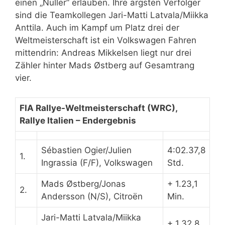
einen „Nuller“ erlauben. Ihre ärgsten Verfolger
sind die Teamkollegen Jari-Matti Latvala/Miikka
Anttila. Auch im Kampf um Platz drei der
Weltmeisterschaft ist ein Volkswagen Fahren
mittendrin: Andreas Mikkelsen liegt nur drei
Zähler hinter Mads Østberg auf Gesamtrang
vier.
FIA Rallye-Weltmeisterschaft (WRC),
Rallye Italien
–
Endergebnis
Sébastien Ogier/Julien
4:02.37,8
1.
Ingrassia (F/F), Volkswagen
Std.
Mads Østberg/Jonas
+ 1.23,1
2.
Andersson (N/S), Citroën
Min.
Jari-Matti Latvala/Miikka
+ 1.32,8