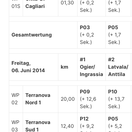
01,30
(+ 0,2
(+ 1,7
01S
Cagliari
Sek.)
Sek.)
P03
P05
Gesamtwertung
(+ 0,2
(+ 1,7
Sek.)
Sek.)
#1
#2
Freitag,
km
Ogier/
Latvala/
06. Juni 2014
Ingrassia
Anttila
P09
P10
WP
Terranova
20,00
(+ 12,6
(+ 13,7
02
Nord 1
Sek.)
Sek.)
P12
P05
WP
Terranova
12,40
(+ 9,2
(+ 5,2
03
Sud 1