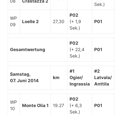
08
Crastazza 2
Sek.)
P02
WP
Loelle 2
27,30
(+ 1,9
P01
09
Sek.)
P02
Gesamtwertung
(+ 22,4
P01
Sek.)
#1
#2
Samstag,
km
Ogier/
Latvala/
07. Juni 2014
Ingrassia
Anttila
P02
WP
Monte Olia 1
19.27
(+ 6,3
P01
10
Sek.)