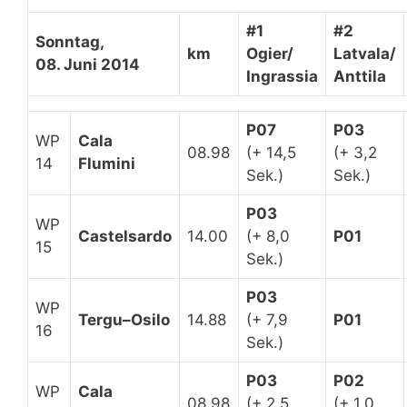
#1
#2
Sonntag,
km
Ogier/
Latvala/
08. Juni 2014
Ingrassia
Anttila
P07
P03
WP
Cala
08.98
(+ 14,5
(+ 3,2
14
Flumini
Sek.)
Sek.)
P03
WP
Castelsardo
14.00
(+ 8,0
P01
15
Sek.)
P03
WP
Tergu–Osilo
14.88
(+ 7,9
P01
16
Sek.)
P03
P02
WP
Cala
08.98
(+ 2,5
(+ 1,0