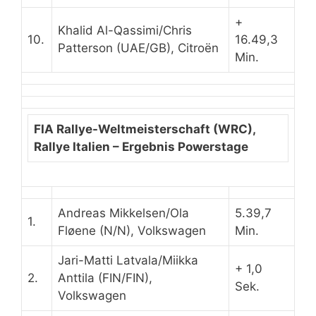
+
Khalid Al-Qassimi/Chris
10.
16.49,3
Patterson (UAE/GB), Citroën
Min.
FIA Rallye-Weltmeisterschaft (WRC),
Rallye Italien
–
Ergebnis Powerstage
Andreas Mikkelsen/Ola
5.39,7
1.
Fløene (N/N), Volkswagen
Min.
Jari-Matti Latvala/Miikka
+ 1,0
2.
Anttila (FIN/FIN),
Sek.
Volkswagen