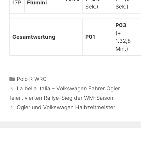
17P
Flumini
Sek.)
Sek.)
P03
(+
Gesamtwertung
P01
1.32,8
Min.)
Kategorien
Polo R WRC
La bella Italia – Volkswagen Fahrer Ogier
feiert vierten Rallye-Sieg der WM-Saison
Ogier und Volkswagen Halbzeitmeister