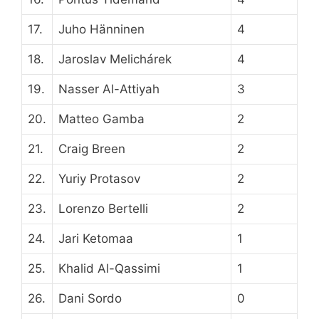
17.
Juho Hänninen
4
18.
Jaroslav Melichárek
4
19.
Nasser Al-Attiyah
3
20.
Matteo Gamba
2
21.
Craig Breen
2
22.
Yuriy Protasov
2
23.
Lorenzo Bertelli
2
24.
Jari Ketomaa
1
25.
Khalid Al-Qassimi
1
26.
Dani Sordo
0