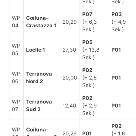
Sek.)
Sek.)
P07
P03
WP
Coiluna–
20,29
(+ 6,3
(+ 4,9
04
Crastazza 1
Sek.)
Sek.)
P05
WP
Loelle 1
27,30
(+ 13,8
P01
05
Sek.)
P02
WP
Terranova
20,00
(+ 2,6
P01
06
Nord 2
Sek.)
P02
WP
Terranova
12,40
(+ 2,9
P01
07
Sud 2
Sek.)
P02
WP
Coiluna–
20,29
P01
(+ 1,6