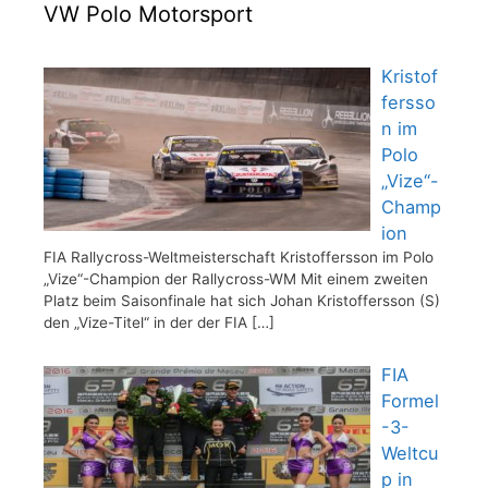
VW Polo Motorsport
Kristof
fersso
n im
Polo
„Vize“-
Champ
ion
FIA Rallycross-Weltmeisterschaft Kristoffersson im Polo
„Vize“-Champion der Rallycross-WM Mit einem zweiten
Platz beim Saisonfinale hat sich Johan Kristoffersson (S)
den „Vize-Titel“ in der der FIA
[…]
FIA
Formel
-3-
Weltcu
p in