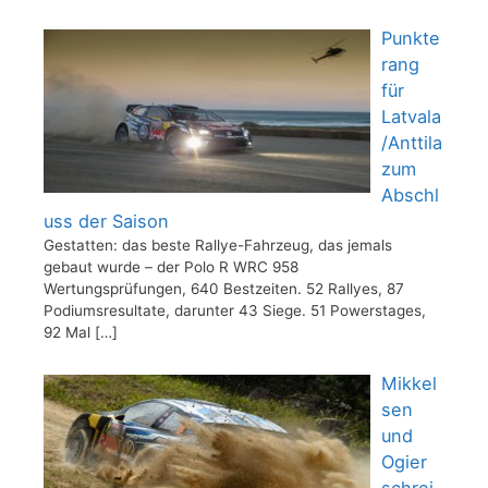
Punkte
rang
für
Latvala
/Anttila
zum
Abschl
uss der Saison
Gestatten: das beste Rallye-Fahrzeug, das jemals
gebaut wurde – der Polo R WRC 958
Wertungsprüfungen, 640 Bestzeiten. 52 Rallyes, 87
Podiumsresultate, darunter 43 Siege. 51 Powerstages,
92 Mal
[…]
Mikkel
sen
und
Ogier
schrei