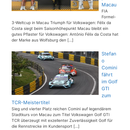
Macau
FIA
Formel-
3-Weltcup in Macau Triumph für Volkswagen: Félix da
Costa siegt beim Saisonhöhepunkt Macau bleibt ein
gutes Pflaster für Volkswagen: António Félix da Costa hat
der Marke aus Wolfsburg den
[…]
Stefan
o
Comini
fährt
im Golf
GTI
zum
TCR-Meistertitel
Sieg und vierter Platz reichen Comini auf legendärem
Stadtkurs von Macau zum Titel Volkswagen Golf GTI
TCR überzeugt mit exzellenter Zuverlässigkeit Golf für
die Rennstrecke im Kundensport
[…]