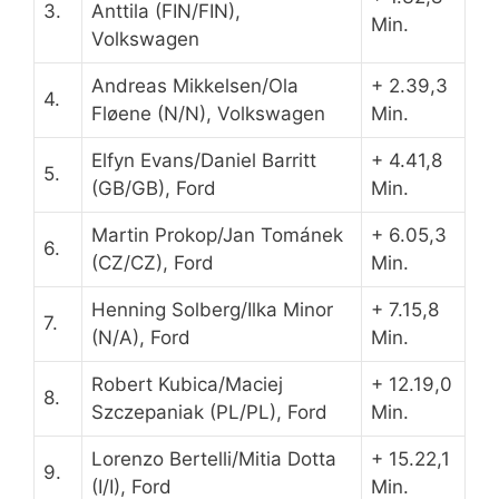
3.
Anttila (FIN/FIN),
Min.
Volkswagen
Andreas Mikkelsen/Ola
+ 2.39,3
4.
Fløene (N/N), Volkswagen
Min.
Elfyn Evans/Daniel Barritt
+ 4.41,8
5.
(GB/GB), Ford
Min.
Martin Prokop/Jan Tománek
+ 6.05,3
6.
(CZ/CZ), Ford
Min.
Henning Solberg/Ilka Minor
+ 7.15,8
7.
(N/A), Ford
Min.
Robert Kubica/Maciej
+ 12.19,0
8.
Szczepaniak (PL/PL), Ford
Min.
Lorenzo Bertelli/Mitia Dotta
+ 15.22,1
9.
(I/I), Ford
Min.