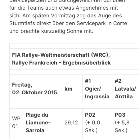
Serviceplätzen und durchgeweichten Schuhen
für die Teams auch etwas Angenehmes mit
sich. Am späten Vormittag zog das Auge des
Sturmtiefs direkt über den Servicepark in Corte
und brachte kurzzeitig Sonne mit.
FIA Rallye-Weltmeisterschaft (WRC),
Rallye Frankreich – Ergebnisüberblick
#1
#2
Freitag,
km
Ogier/
Latvala/
02. Oktober 2015
Ingrassia
Anttila
Plage du
P02
P03
WP
Liamone–
29,12
(+ 0,0
(+ 5,8
01
Sarrola
Sek.)
Sek.)