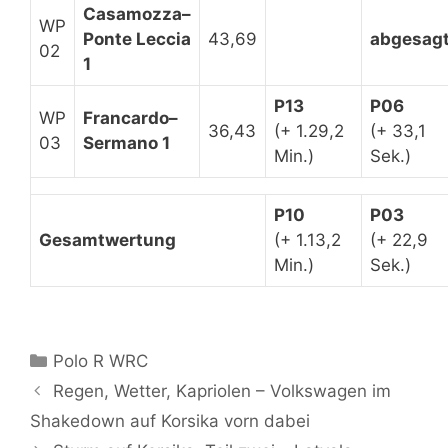
Casamozza–
WP
Ponte Leccia
43,69
abgesag
02
1
P13
P06
WP
Francardo
–
36,43
(+ 1.29,2
(+ 33,1
03
Sermano 1
Min.)
Sek.)
P10
P03
Gesamtwertung
(+ 1.13,2
(+ 22,9
Min.)
Sek.)
Kategorien
Polo R WRC
Regen, Wetter, Kapriolen – Volkswagen im
Shakedown auf Korsika vorn dabei