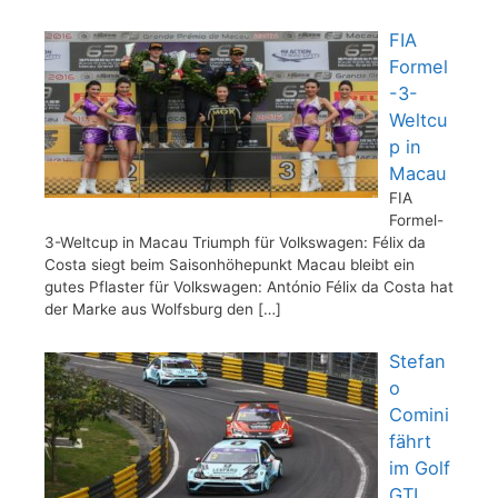
FIA
Formel
-3-
Weltcu
p in
Macau
FIA
Formel-
3-Weltcup in Macau Triumph für Volkswagen: Félix da
Costa siegt beim Saisonhöhepunkt Macau bleibt ein
gutes Pflaster für Volkswagen: António Félix da Costa hat
der Marke aus Wolfsburg den
[…]
Stefan
o
Comini
fährt
im Golf
GTI