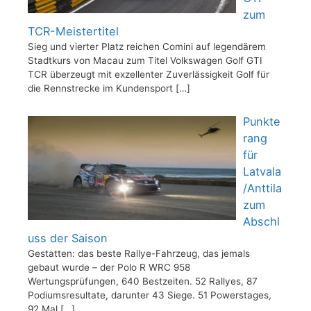
zum
TCR-Meistertitel
Sieg und vierter Platz reichen Comini auf legendärem
Stadtkurs von Macau zum Titel Volkswagen Golf GTI
TCR überzeugt mit exzellenter Zuverlässigkeit Golf für
die Rennstrecke im Kundensport
[…]
Punkte
rang
für
Latvala
/Anttila
zum
Abschl
uss der Saison
Gestatten: das beste Rallye-Fahrzeug, das jemals
gebaut wurde – der Polo R WRC 958
Wertungsprüfungen, 640 Bestzeiten. 52 Rallyes, 87
Podiumsresultate, darunter 43 Siege. 51 Powerstages,
92 Mal
[…]