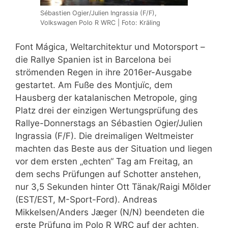
Sébastien Ogier/Julien Ingrassia (F/F),
Volkswagen Polo R WRC | Foto: Kräling
Font Mágica, Weltarchitektur und Motorsport –
die Rallye Spanien ist in Barcelona bei
strömenden Regen in ihre 2016er-Ausgabe
gestartet. Am Fuße des Montjuïc, dem
Hausberg der katalanischen Metropole, ging
Platz drei der einzigen Wertungsprüfung des
Rallye-Donnerstags an Sébastien Ogier/Julien
Ingrassia (F/F). Die dreimaligen Weltmeister
machten das Beste aus der Situation und liegen
vor dem ersten „echten“ Tag am Freitag, an
dem sechs Prüfungen auf Schotter anstehen,
nur 3,5 Sekunden hinter Ott Tänak/Raigi Mõlder
(EST/EST, M-Sport-Ford). Andreas
Mikkelsen/Anders Jæger (N/N) beendeten die
erste Prüfung im Polo R WRC auf der achten,