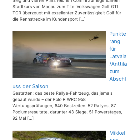
Sieg und vierter Platz reichen Comini auf legendärem
Stadtkurs von Macau zum Titel Volkswagen Golf GTI
TCR überzeugt mit exzellenter Zuverlässigkeit Golf für
die Rennstrecke im Kundensport
[…]
Punkte
rang
für
Latvala
/Anttila
zum
Abschl
uss der Saison
Gestatten: das beste Rallye-Fahrzeug, das jemals
gebaut wurde – der Polo R WRC 958
Wertungsprüfungen, 640 Bestzeiten. 52 Rallyes, 87
Podiumsresultate, darunter 43 Siege. 51 Powerstages,
92 Mal
[…]
Mikkel