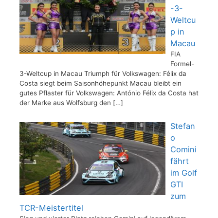
-3-
Weltcu
p in
Macau
FIA
Formel-
3-Weltcup in Macau Triumph für Volkswagen: Félix da
Costa siegt beim Saisonhöhepunkt Macau bleibt ein
gutes Pflaster für Volkswagen: António Félix da Costa hat
der Marke aus Wolfsburg den
[…]
Stefan
o
Comini
fährt
im Golf
GTI
zum
TCR-Meistertitel