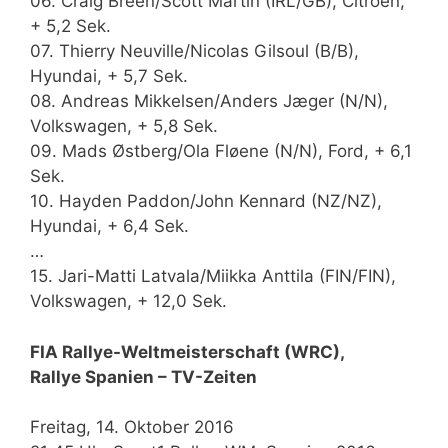
06. Craig Breen/Scott Martin (IRL/GB), Citroën,
+ 5,2 Sek.
07. Thierry Neuville/Nicolas Gilsoul (B/B),
Hyundai, + 5,7 Sek.
08. Andreas Mikkelsen/Anders Jæger (N/N),
Volkswagen, + 5,8 Sek.
09. Mads Østberg/Ola Fløene (N/N), Ford, + 6,1
Sek.
10. Hayden Paddon/John Kennard (NZ/NZ),
Hyundai, + 6,4 Sek.
…
15. Jari-Matti Latvala/Miikka Anttila (FIN/FIN),
Volkswagen, + 12,0 Sek.
FIA Rallye-Weltmeisterschaft (WRC),
Rallye Spanien – TV-Zeiten
Freitag, 14. Oktober 2016