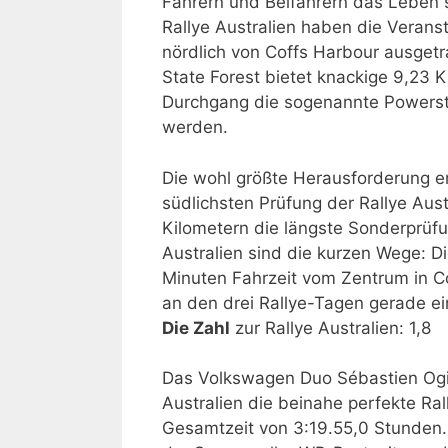
Fahrern und Beifahrern das Leben 
Rallye Australien haben die Verans
nördlich von Coffs Harbour ausgetr
State Forest bietet knackige 9,23 
Durchgang die sogenannte Powerstag
werden.
Die wohl größte Herausforderung e
südlichsten Prüfung der Rallye Aust
Kilometern die längste Sonderprüfun
Australien sind die kurzen Wege: 
Minuten Fahrzeit vom Zentrum in Co
an den drei Rallye-Tagen gerade e
Die Zahl
zur Rallye Australien: 1,8
Das Volkswagen Duo Sébastien Ogier
Australien die beinahe perfekte Ra
Gesamtzeit von 3:19.55,0 Stunden. 