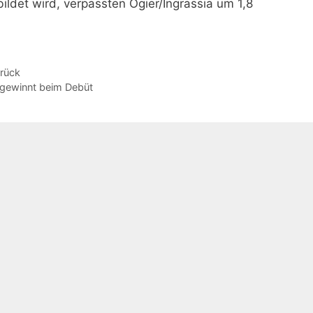
ldet wird, verpassten Ogier/Ingrassia um 1,8
urück
 gewinnt beim Debüt