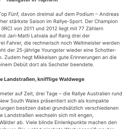
 Top Fünf, davon dreimal auf dem Podium – Andreas
sher stärkste Saison im Rallye-Sport. Der Champion
e (IRC) von 2011 und 2012 liegt mit 77 Zählern
nd Jari-Matti Latvala auf Rang drei der
ei Fahrer, die rechnerisch noch Weltmeister werden
eht der 25-jährige Youngster wieder eine Schotter-
in. Zudem hegt Mikkelsen gute Erinnerungen an die
 seinem Debüt dort als Sechster beendete.
le Landstraßen, knifflige Waldwege
eter auf Zeit, drei Tage – die Rallye Australien rund
ew South Wales präsentiert sich als kompakte
ungen besitzen dabei grundsätzlich verschiedenen
te Landstraßen wechseln sich mit engen,
älder ab. Viele blinde Einlenkpunkte machen den