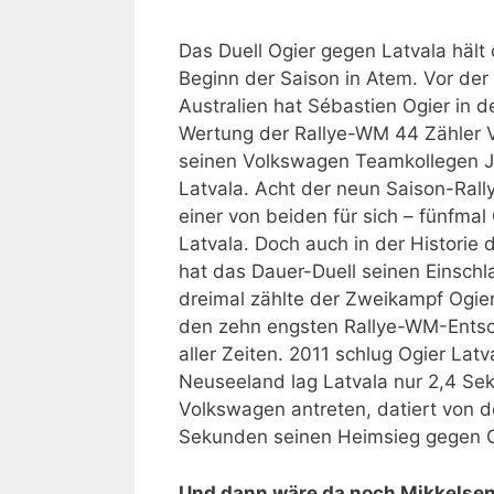
Das Duell Ogier gegen Latvala hält 
Beginn der Saison in Atem. Vor der 
Australien hat Sébastien Ogier in d
Wertung der Rallye-WM 44 Zähler 
seinen Volkswagen Teamkollegen Ja
Latvala. Acht der neun Saison-Rall
einer von beiden für sich – fünfmal 
Latvala. Doch auch in der Historie
hat das Dauer-Duell seinen Einschl
dreimal zählte der Zweikampf Ogier
den zehn engsten Rallye-WM-Ents
aller Zeiten. 2011 schlug Ogier Lat
Neuseeland lag Latvala nur 2,4 Sek
Volkswagen antreten, datiert von de
Sekunden seinen Heimsieg gegen Og
Und dann wäre da noch Mikkelsen