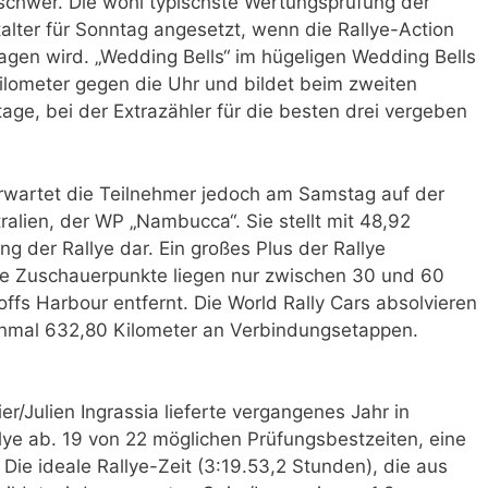
schwer. Die wohl typischste Wertungsprüfung der
talter für Sonntag angesetzt, wenn die Rallye-Action
agen wird. „Wedding Bells“ im hügeligen Wedding Bells
Kilometer gegen die Uhr und bildet beim zweiten
e, bei der Extrazähler für die besten drei vergeben
rwartet die Teilnehmer jedoch am Samstag auf der
ralien, der WP „Nambucca“. Sie stellt mit 48,92
g der Rallye dar. Ein großes Plus der Rallye
Die Zuschauerpunkte liegen nur zwischen 30 und 60
ffs Harbour entfernt. Die World Rally Cars absolvieren
inmal 632,80 Kilometer an Verbindungsetappen.
/Julien Ingrassia lieferte vergangenes Jahr in
llye ab. 19 von 22 möglichen Prüfungsbestzeiten, eine
Die ideale Rallye-Zeit (3:19.53,2 Stunden), die aus