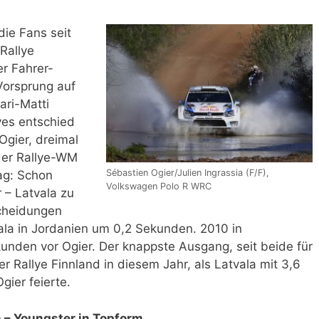
die Fans seit
Rallye
er Fahrer-
Vorsprung auf
ri-Matti
yes entschied
Ogier, dreimal
 der Rallye-WM
Sébastien Ogier/Julien Ingrassia (F/F),
ag: Schon
Volkswagen Polo R WRC
 – Latvala zu
cheidungen
vala in Jordanien um 0,2 Sekunden. 2010 in
unden vor Ogier. Der knappste Ausgang, seit beide für
r Rallye Finnland in diesem Jahr, als Latvala mit 3,6
ier feierte.
 – Youngster in Topform