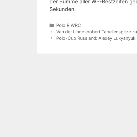
der Summe aller WP-Bestzeiten gebi
Sekunden.
Kategorien
Polo R WRC
Van der Linde erobert Tabellenspitze z
Polo-Cup Russland: Alexey Lukyanyuk