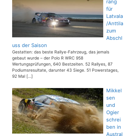
rang
für
Latvala
/Anttila
zum
Abschl
uss der Saison
Gestatten: das beste Rallye-Fahrzeug, das jemals
gebaut wurde – der Polo R WRC 958
Wertungsprüfungen, 640 Bestzeiten. 52 Rallyes, 87
Podiumsresultate, darunter 43 Siege. 51 Powerstages,
92 Mal
[…]
Mikkel
sen
und
Ogier
schrei
ben in
Austral