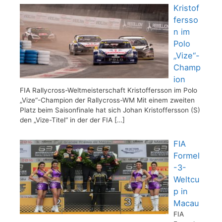
Kristof
fersso
n im
Polo
„Vize“-
Champ
ion
FIA Rallycross-Weltmeisterschaft Kristoffersson im Polo
„Vize“-Champion der Rallycross-WM Mit einem zweiten
Platz beim Saisonfinale hat sich Johan Kristoffersson (S)
den „Vize-Titel“ in der der FIA
[…]
FIA
Formel
-3-
Weltcu
p in
Macau
FIA