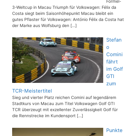
Formel-
3-Weltcup in Macau Triumph für Volkswagen: Félix da
Costa siegt beim Saisonhöhepunkt Macau bleibt ein
gutes Pflaster für Volkswagen: António Félix da Costa hat
der Marke aus Wolfsburg den
[…]
Stefan
o
Comini
fährt
im Golf
GTI
zum
TCR-Meistertitel
Sieg und vierter Platz reichen Comini auf legendärem
Stadtkurs von Macau zum Titel Volkswagen Golf GTI
TCR überzeugt mit exzellenter Zuverlässigkeit Golf für
die Rennstrecke im Kundensport
[…]
Punkte