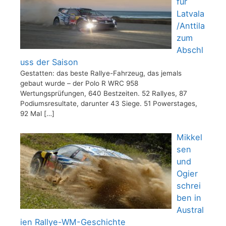
für
Latvala
/Anttila
zum
Abschl
uss der Saison
Gestatten: das beste Rallye-Fahrzeug, das jemals
gebaut wurde – der Polo R WRC 958
Wertungsprüfungen, 640 Bestzeiten. 52 Rallyes, 87
Podiumsresultate, darunter 43 Siege. 51 Powerstages,
92 Mal
[…]
Mikkel
sen
und
Ogier
schrei
ben in
Austral
ien Rallye-WM-Geschichte