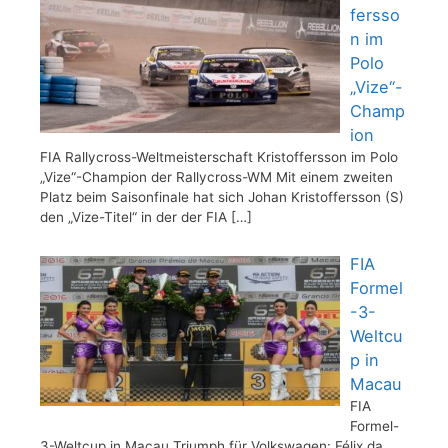
fersso
n im
Polo
„Vize“-
Champ
ion
FIA Rallycross-Weltmeisterschaft Kristoffersson im Polo
„Vize“-Champion der Rallycross-WM Mit einem zweiten
Platz beim Saisonfinale hat sich Johan Kristoffersson (S)
den „Vize-Titel“ in der der FIA
[…]
FIA
Formel
-3-
Weltcu
p in
Macau
FIA
Formel-
3-Weltcup in Macau Triumph für Volkswagen: Félix da