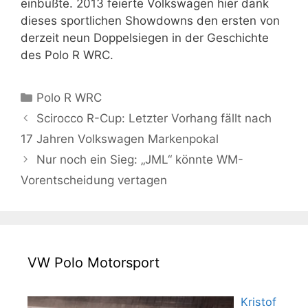
einbüßte. 2013 feierte Volkswagen hier dank
dieses sportlichen Showdowns den ersten von
derzeit neun Doppelsiegen in der Geschichte
des Polo R WRC.
Kategorien
Polo R WRC
Scirocco R-Cup: Letzter Vorhang fällt nach
17 Jahren Volkswagen Markenpokal
Nur noch ein Sieg: „JML“ könnte WM-
Vorentscheidung vertagen
VW Polo Motorsport
Kristof