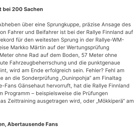
it bei 200 Sachen
m Abheben über eine Sprungkuppe, präzise Ansage des
on Fahrer und Beifahrer ist bei der Rallye Finnland auf
rekord für den weitesten Sprung in der Rallye-WM-
weise Markko Märtin auf der Wertungsprüfung
7 Meter ohne Rad auf dem Boden, 57 Meter ohne
olute Fahrzeugbeherrschung und die punktgenaue
nt, wird am Ende erfolgreich sein. Fehler? Fehl am
ke an die Sonderprüfung „Ouninpohja“ am Finaltag
e-Fans Gänsehaut hervorruft, hat die Rallye Finnland
m Programm – beispielsweise die Prüfungen
as Zeittraining ausgetragen wird, oder „Mökkiperä“ am
een, Abertausende Fans