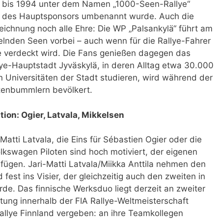
1 bis 1994 unter dem Namen „1000-Seen-Rallye“
h des Hauptsponsors umbenannt wurde. Auch die
ichnung noch alle Ehre: Die WP „Palsankylä“ führt am
lnden Seen vorbei – auch wenn für die Rallye-Fahrer
e verdeckt wird. Die Fans genießen dagegen das
lye-Hauptstadt Jyväskylä, in deren Alltag etwa 30.000
 Universitäten der Stadt studieren, wird während der
tenbummlern bevölkert.
tion: Ogier, Latvala, Mikkelsen
Matti Latvala, die Eins für Sébastien Ogier oder die
olkswagen Piloten sind hoch motiviert, der eigenen
fügen. Jari-Matti Latvala/Miikka Anttila nehmen den
 fest ins Visier, der gleichzeitig auch den zweiten in
e. Das finnische Werksduo liegt derzeit an zweiter
tung innerhalb der FIA Rallye-Weltmeisterschaft
Rallye Finnland vergeben: an ihre Teamkollegen