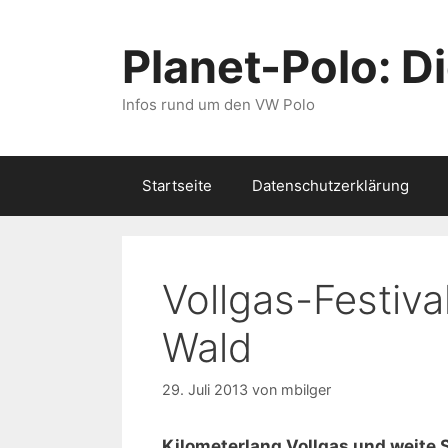
Zum
Inhalt
Planet-Polo: D
springen
Infos rund um den VW Polo
Startseite
Datenschutzerklärung
Vollgas-Festiva
Wald
29. Juli 2013
von
mbilger
Kilometerlang Vollgas und weite