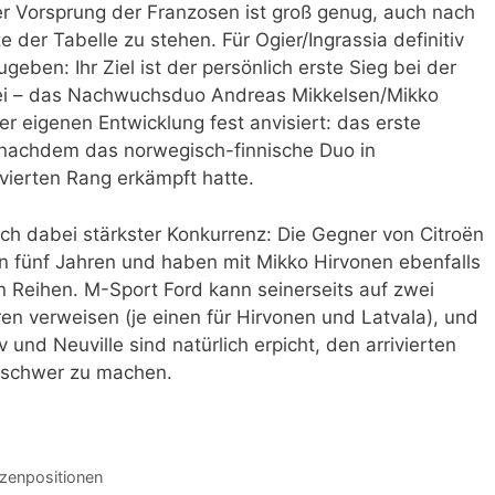
Der Vorsprung der Franzosen ist groß genug, auch nach
 der Tabelle zu stehen. Für Ogier/Ingrassia definitiv
eben: Ihr Ziel ist der persönlich erste Sieg bei der
Drei – das Nachwuchsduo Andreas Mikkelsen/Mikko
er eigenen Entwicklung fest anvisiert: das erste
 nachdem das norwegisch-finnische Duo in
ierten Rang erkämpft hatte.
ich dabei stärkster Konkurrenz: Die Gegner von Citroën
n fünf Jahren und haben mit Mikko Hirvonen ebenfalls
en Reihen. M-Sport Ford kann seinerseits auf zwei
en verweisen (je einen für Hirvonen und Latvala), und
 und Neuville sind natürlich erpicht, den arrivierten
t schwer zu machen.
tzenpositionen