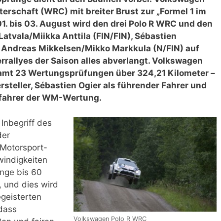
terschaft (WRC) mit breiter Brust zur „Formel 1 im
01. bis 03. August wird den drei Polo R WRC und den
Latvala/Miikka Anttila (FIN/FIN), Sébastien
ie Andreas Mikkelsen/Mikko Markkula (N/FIN) auf
rrallyes der Saison alles abverlangt. Volkswagen
samt 23 Wertungsprüfungen über 324,21 Kilometer –
rsteller, Sébastien Ogier als führender Fahrer und
eifahrer der WM-Wertung.
 Inbegriff des
der
 Motorsport-
windigkeiten
nge bis 60
, und dies wird
egeisterten
 dass
Volkswagen Polo R WRC