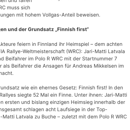
en und fairen
RC muss sich
ungen mit hohem Vollgas-Anteil beweisen.
en und der Grundsatz „Finnish first“
kteure feiern in Finnland ihr Heimspiel – dem achten
IA Rallye-Weltmeisterschaft (WRC): Jari-Matti Latvala
 und Beifahrer im Polo R WRC mit der Startnummer 7
r als Beifahrer die Ansagen für Andreas Mikkelsen im
macht.
undsatz wie ein ehernes Gesetz: Finnish first! In den
llyes siegte 52 Mal ein Finne. Unter ihnen: Jari-Matti
ren ersten und bislang einzigen Heimsieg innerhalb der
 Insgesamt schlagen acht Laufsiege in der Top-
ri-Matti Latvala zu Buche – zuletzt mit dem Polo R WRC