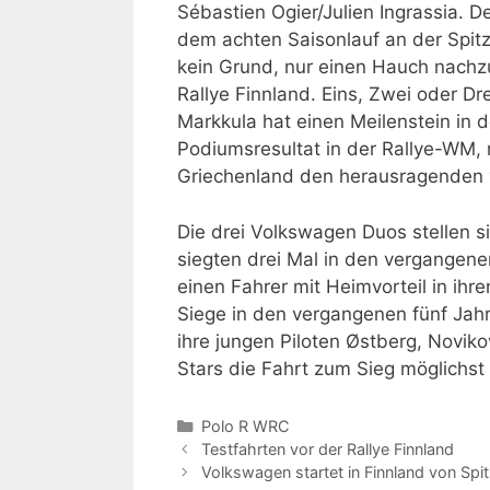
Sébastien Ogier/Julien Ingrassia. 
dem achten Saisonlauf an der Spitze
kein Grund, nur einen Hauch nachzug
Rallye Finnland. Eins, Zwei oder 
Markkula hat einen Meilenstein in d
Podiumsresultat in der Rallye-WM,
Griechenland den herausragenden v
Die drei Volkswagen Duos stellen s
siegten drei Mal in den vergangene
einen Fahrer mit Heimvorteil in ihr
Siege in den vergangenen fünf Jahr
ihre jungen Piloten Østberg, Novikov
Stars die Fahrt zum Sieg möglichs
Kategorien
Polo R WRC
Testfahrten vor der Rallye Finnland
Volkswagen startet in Finnland von Spi