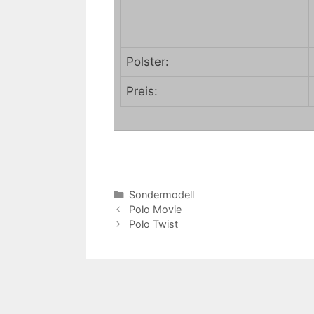
Polster:
Preis:
Kategorien
Sondermodell
Polo Movie
Polo Twist