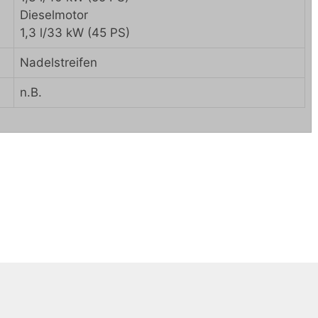
Dieselmotor
1,3 l/33 kW (45 PS)
Nadelstreifen
n.B.