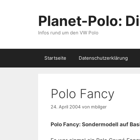
Zum
Inhalt
Planet-Polo: D
springen
Infos rund um den VW Polo
Startseite
Datenschutzerklärung
Polo Fancy
24. April 2004
von
mbilger
Polo Fancy: Sondermodell auf Basi