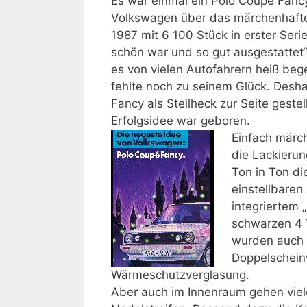
Es war einmal ein Polo Coupé Fancy
Volkswagen über das märchenhafte
1987 mit 6 100 Stück in erster Seri
schön war und so gut ausgestattet“
es von vielen Autofahrern heiß bege
fehlte noch zu seinem Glück. Desh
Fancy als Steilheck zur Seite gestel
Erfolgsidee war geboren.
Einfach märch
die Lackierun
Ton in Ton di
einstellbaren
integriertem 
schwarzen 4 
wurden auch 
Doppelscheinw
Wärmeschutzverglasung.
Aber auch im Innenraum gehen viele