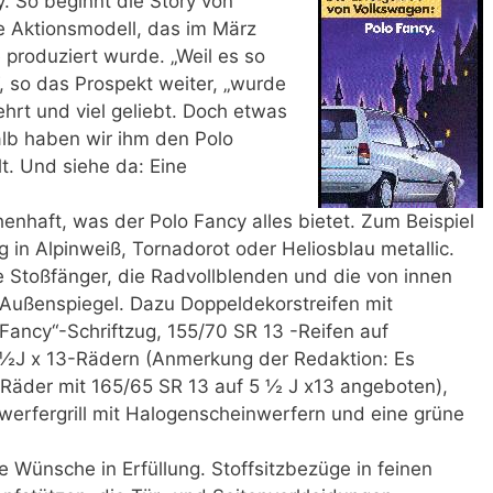
. So beginnt die Story von
 Aktionsmodell, das im März
e produziert wurde. „Weil es so
, so das Prospekt weiter, „wurde
hrt und viel geliebt. Doch etwas
alb haben wir ihm den Polo
lt. Und siehe da: Eine
enhaft, was der Polo Fancy alles bietet. Zum Beispiel
g in Alpinweiß, Tornadorot oder Heliosblau metallic.
e Stoßfänger, die Radvollblenden und die von innen
 Außenspiegel. Dazu Doppeldekorstreifen mit
„Fancy“-Schriftzug, 155/70 SR 13 -Reifen auf
½J x 13-Rädern (Anmerkung der Redaktion: Es
Räder mit 165/65 SR 13 auf 5 ½ J x13 angeboten),
erfergrill mit Halogenscheinwerfern und eine grüne
 Wünsche in Erfüllung. Stoffsitzbezüge in feinen