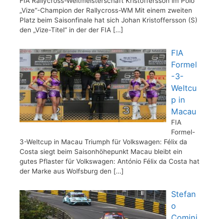
FIA Rallycross-Weltmeisterschaft Kristoffersson im Polo
„Vize“-Champion der Rallycross-WM Mit einem zweiten
Platz beim Saisonfinale hat sich Johan Kristoffersson (S)
den „Vize-Titel“ in der der FIA
[…]
FIA
Formel
-3-
Weltcu
p in
Macau
FIA
Formel-
3-Weltcup in Macau Triumph für Volkswagen: Félix da
Costa siegt beim Saisonhöhepunkt Macau bleibt ein
gutes Pflaster für Volkswagen: António Félix da Costa hat
der Marke aus Wolfsburg den
[…]
Stefan
o
Comini