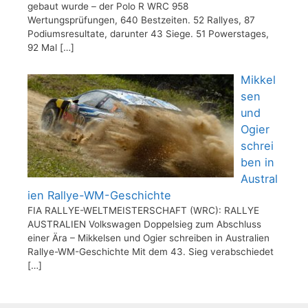
gebaut wurde – der Polo R WRC 958
Wertungsprüfungen, 640 Bestzeiten. 52 Rallyes, 87
Podiumsresultate, darunter 43 Siege. 51 Powerstages,
92 Mal
[…]
Mikkel
sen
und
Ogier
schrei
ben in
Austral
ien Rallye-WM-Geschichte
FIA RALLYE-WELTMEISTERSCHAFT (WRC): RALLYE
AUSTRALIEN Volkswagen Doppelsieg zum Abschluss
einer Ära – Mikkelsen und Ogier schreiben in Australien
Rallye-WM-Geschichte Mit dem 43. Sieg verabschiedet
[…]