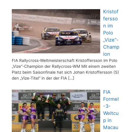
Kristof
fersso
n im
Polo
„Vize“-
Champ
ion
FIA Rallycross-Weltmeisterschaft Kristoffersson im Polo
„Vize“-Champion der Rallycross-WM Mit einem zweiten
Platz beim Saisonfinale hat sich Johan Kristoffersson (S)
den „Vize-Titel“ in der der FIA
[…]
FIA
Formel
-3-
Weltcu
p in
Macau