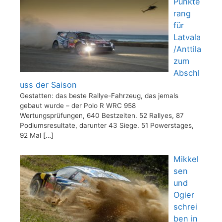
Punkte
rang
für
Latvala
/Anttila
zum
Abschl
uss der Saison
Gestatten: das beste Rallye-Fahrzeug, das jemals
gebaut wurde – der Polo R WRC 958
Wertungsprüfungen, 640 Bestzeiten. 52 Rallyes, 87
Podiumsresultate, darunter 43 Siege. 51 Powerstages,
92 Mal
[…]
Mikkel
sen
und
Ogier
schrei
ben in