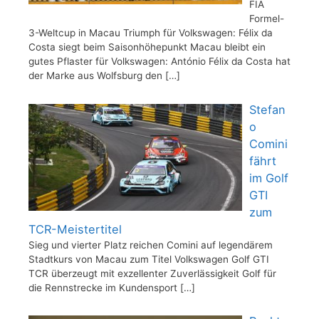
FIA
Formel-
3-Weltcup in Macau Triumph für Volkswagen: Félix da
Costa siegt beim Saisonhöhepunkt Macau bleibt ein
gutes Pflaster für Volkswagen: António Félix da Costa hat
der Marke aus Wolfsburg den
[…]
Stefan
o
Comini
fährt
im Golf
GTI
zum
TCR-Meistertitel
Sieg und vierter Platz reichen Comini auf legendärem
Stadtkurs von Macau zum Titel Volkswagen Golf GTI
TCR überzeugt mit exzellenter Zuverlässigkeit Golf für
die Rennstrecke im Kundensport
[…]