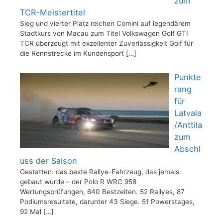
zum
TCR-Meistertitel
Sieg und vierter Platz reichen Comini auf legendärem
Stadtkurs von Macau zum Titel Volkswagen Golf GTI
TCR überzeugt mit exzellenter Zuverlässigkeit Golf für
die Rennstrecke im Kundensport
[…]
Punkte
rang
für
Latvala
/Anttila
zum
Abschl
uss der Saison
Gestatten: das beste Rallye-Fahrzeug, das jemals
gebaut wurde – der Polo R WRC 958
Wertungsprüfungen, 640 Bestzeiten. 52 Rallyes, 87
Podiumsresultate, darunter 43 Siege. 51 Powerstages,
92 Mal
[…]