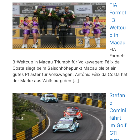
FIA
Formel
-3-
Weltcu
p in
Macau
FIA
Formel-
3-Weltcup in Macau Triumph für Volkswagen: Félix da
Costa siegt beim Saisonhöhepunkt Macau bleibt ein
gutes Pflaster für Volkswagen: António Félix da Costa hat
der Marke aus Wolfsburg den
[…]
Stefan
o
Comini
fährt
im Golf
GTI