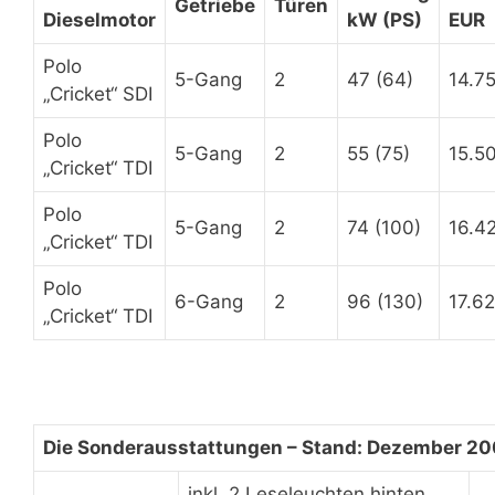
Getriebe
Türen
Dieselmotor
kW (PS)
EUR
Polo
5-Gang
2
47 (64)
14.75
„Cricket“ SDI
Polo
5-Gang
2
55 (75)
15.5
„Cricket“ TDI
Polo
5-Gang
2
74 (100)
16.42
„Cricket“ TDI
Polo
6-Gang
2
96 (130)
17.62
„Cricket“ TDI
Die Sonderausstattungen – Stand: Dezember 2
inkl. 2 Leseleuchten hinten,