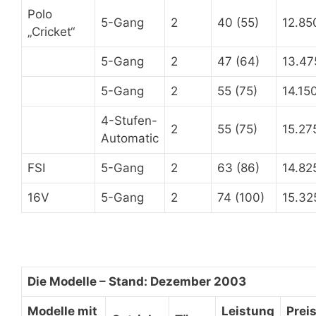
Polo
5-Gang
2
40 (55)
12.85
„Cricket“
5-Gang
2
47 (64)
13.47
5-Gang
2
55 (75)
14.150
4-Stufen-
2
55 (75)
15.27
Automatic
FSI
5-Gang
2
63 (86)
14.82
16V
5-Gang
2
74 (100)
15.32
Die Modelle – Stand: Dezember 2003
Modelle mit
Leistung
Prei