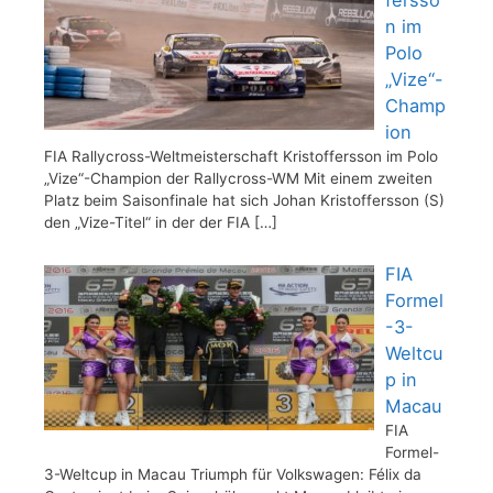
fersso
n im
Polo
„Vize“-
Champ
ion
FIA Rallycross-Weltmeisterschaft Kristoffersson im Polo
„Vize“-Champion der Rallycross-WM Mit einem zweiten
Platz beim Saisonfinale hat sich Johan Kristoffersson (S)
den „Vize-Titel“ in der der FIA
[…]
FIA
Formel
-3-
Weltcu
p in
Macau
FIA
Formel-
3-Weltcup in Macau Triumph für Volkswagen: Félix da