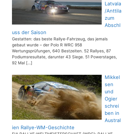
Latvala
/Anttila
zum
Abschl
uss der Saison
Gestatten: das beste Rallye-Fahrzeug, das jemals
gebaut wurde – der Polo R WRC 958
Wertungsprüfungen, 640 Bestzeiten. 52 Rallyes, 87
Podiumsresultate, darunter 43 Siege. 51 Powerstages,
92 Mal
[…]
Mikkel
sen
und
Ogier
schrei
ben in
Austral
ien Rallye-WM-Geschichte
FIA RALLYE-WELTMEISTERSCHAFT (WRC): RALLYE