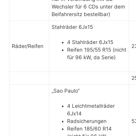
Wechsler für 6 CDs unter dem
Beifahrersitz bestellbar)
Stahlräder 6Jx15
4 Stahlräder 6Jx15
Räder/Reifen
2
Reifen 195/55 R15 (nicht
für 96 kW, da Serie)
2
„Sao Paulo“
4 Leichtmetallräder
6Jx14
5
Radsicherungen
Reifen 185/60 R14