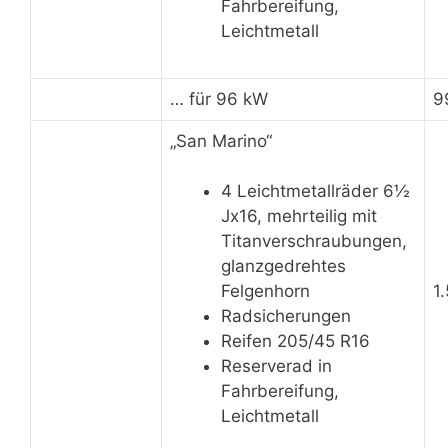
Fahrbereifung,
Leichtmetall
… für 96 kW
9
„San Marino“
4 Leichtmetallräder 6½
Jx16, mehrteilig mit
Titanverschraubungen,
glanzgedrehtes
1
Felgenhorn
Radsicherungen
Reifen 205/45 R16
Reserverad in
Fahrbereifung,
Leichtmetall