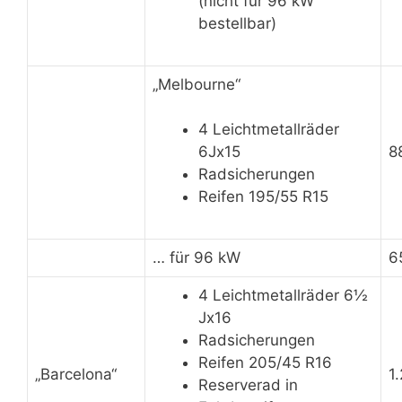
(nicht für 96 kW
bestellbar)
„Melbourne“
4 Leichtmetallräder
8
6Jx15
Radsicherungen
Reifen 195/55 R15
… für 96 kW
6
4 Leichtmetallräder 6½
Jx16
Radsicherungen
Reifen 205/45 R16
„Barcelona“
1
Reserverad in