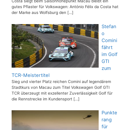
Costa siegt beim Saisonhöhepunkt Macau bleibt ein
gutes Pflaster für Volkswagen: António Félix da Costa hat
der Marke aus Wolfsburg den
[…]
Stefan
o
Comini
fährt
im Golf
GTI
zum
TCR-Meistertitel
Sieg und vierter Platz reichen Comini auf legendärem
Stadtkurs von Macau zum Titel Volkswagen Golf GTI
TCR überzeugt mit exzellenter Zuverlässigkeit Golf für
die Rennstrecke im Kundensport
[…]
Punkte
rang
für