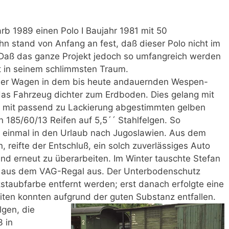
b 1989 einen Polo I Baujahr 1981 mit 50
hn stand von Anfang an fest, daß dieser Polo nicht im
 Daß das ganze Projekt jedoch so umfangreich werden
t in seinem schlimmsten Traum.
der Wagen in dem bis heute andauernden Wespen-
das Fahrzeug dichter zum Erdboden. Dies gelang mit
 mit passend zu Lackierung abgestimmten gelben
en 185/60/13 Reifen auf 5,5´´ Stahlfelgen. So
t einmal in den Urlaub nach Jugoslawien. Aus dem
reifte der Entschluß, ein solch zuverlässiges Auto
d erneut zu überarbeiten. Im Winter tauschte Stefan
ue aus dem VAG-Regal aus. Der Unterbodenschutz
staubfarbe entfernt werden; erst danach erfolgte eine
iten konnten aufgrund der guten Substanz entfallen.
lgen, die
 in