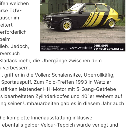
eifen weichen
tarke TÜV-
äuser im
eitert
erforderlich
 beim
lieb. Jedoch,
erversuch
er Klarlack mehr, die Übergänge zwischen dem
 verbessern.
 griff er in die Vollen: Schalensitze, Überrollkäfig,
Sportauspuff. Zum Polo-Treffen 1993 in Wetzlar
stärken leistender HH-Motor mit 5-Gang-Getriebe
nes bearbeiteten Zylinderkopfes und 40´er Webern auf
ung seiner Umbauarbeiten gab es in diesem Jahr auch
ie komplette Innenausstattung inklusive
n ebenfalls gelber Velour-Teppich wurde verlegt und