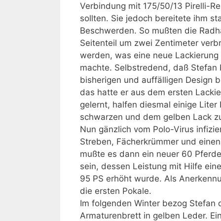
Verbindung mit 175/50/13 Pirelli-R
sollten. Sie jedoch bereitete ihm s
Beschwerden. So mußten die Radh
Seitenteil um zwei Zentimeter verbr
werden, was eine neue Lackierung 
machte. Selbstredend, daß Stefan
bisherigen und auffälligen Design b
das hatte er aus dem ersten Lacki
gelernt, halfen diesmal einige Lit
schwarzen und dem gelben Lack zu
Nun gänzlich vom Polo-Virus infiziert
Streben, Fächerkrümmer und einen 
mußte es dann ein neuer 60 Pferde
sein, dessen Leistung mit Hilfe ei
95 PS erhöht wurde. Als Anerkenn
die ersten Pokale.
Im folgenden Winter bezog Stefan d
Armaturenbrett in gelben Leder. Ei