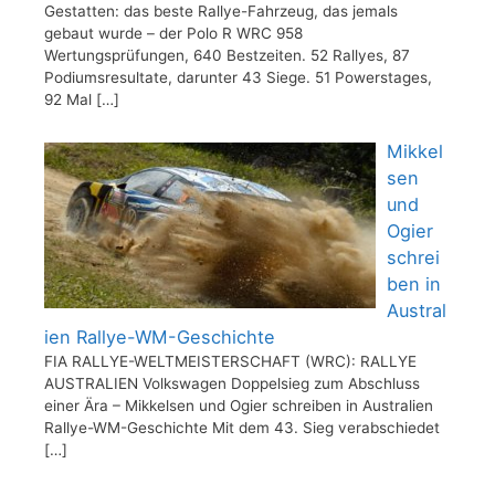
Gestatten: das beste Rallye-Fahrzeug, das jemals
gebaut wurde – der Polo R WRC 958
Wertungsprüfungen, 640 Bestzeiten. 52 Rallyes, 87
Podiumsresultate, darunter 43 Siege. 51 Powerstages,
92 Mal
[…]
Mikkel
sen
und
Ogier
schrei
ben in
Austral
ien Rallye-WM-Geschichte
FIA RALLYE-WELTMEISTERSCHAFT (WRC): RALLYE
AUSTRALIEN Volkswagen Doppelsieg zum Abschluss
einer Ära – Mikkelsen und Ogier schreiben in Australien
Rallye-WM-Geschichte Mit dem 43. Sieg verabschiedet
[…]