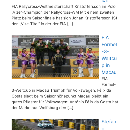
FIA Rallycross-Weltmeisterschaft Kristoffersson im Polo
„Vize“-Champion der Rallycross-WM Mit einem zweiten
Platz beim Saisonfinale hat sich Johan Kristoffersson (S)
den „Vize-Titel“ in der der FIA
[…]
FIA
Formel
-3-
Weltcu
p in
Macau
FIA
Formel-
3-Weltcup in Macau Triumph für Volkswagen: Félix da
Costa siegt beim Saisonhöhepunkt Macau bleibt ein
gutes Pflaster für Volkswagen: António Félix da Costa hat
der Marke aus Wolfsburg den
[…]
Stefan
o