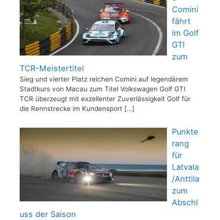
Comini
fährt
im Golf
GTI
zum
TCR-Meistertitel
Sieg und vierter Platz reichen Comini auf legendärem
Stadtkurs von Macau zum Titel Volkswagen Golf GTI
TCR überzeugt mit exzellenter Zuverlässigkeit Golf für
die Rennstrecke im Kundensport
[…]
Punkte
rang
für
Latvala
/Anttila
zum
Abschl
uss der Saison