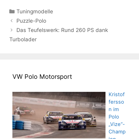
Kategorien
Tuningmodelle
Puzzle-Polo
Das Teufelswerk: Rund 260 PS dank
Turbolader
VW Polo Motorsport
Kristof
fersso
n im
Polo
„Vize“-
Champ
ion