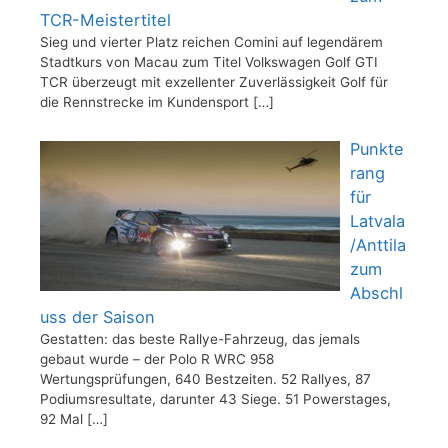
TCR-Meistertitel
Sieg und vierter Platz reichen Comini auf legendärem
Stadtkurs von Macau zum Titel Volkswagen Golf GTI
TCR überzeugt mit exzellenter Zuverlässigkeit Golf für
die Rennstrecke im Kundensport
[…]
Punkte
rang
für
Latvala
/Anttila
zum
Abschl
uss der Saison
Gestatten: das beste Rallye-Fahrzeug, das jemals
gebaut wurde – der Polo R WRC 958
Wertungsprüfungen, 640 Bestzeiten. 52 Rallyes, 87
Podiumsresultate, darunter 43 Siege. 51 Powerstages,
92 Mal
[…]