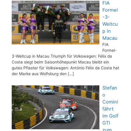
FIA
Formel
-3-
Weltcu
p in
Macau
FIA
Formel-
3-Weltcup in Macau Triumph für Volkswagen: Félix da
Costa siegt beim Saisonhöhepunkt Macau bleibt ein
gutes Pflaster für Volkswagen: António Félix da Costa hat
der Marke aus Wolfsburg den
[…]
Stefan
o
Comini
fährt
im Golf
GTI
zum