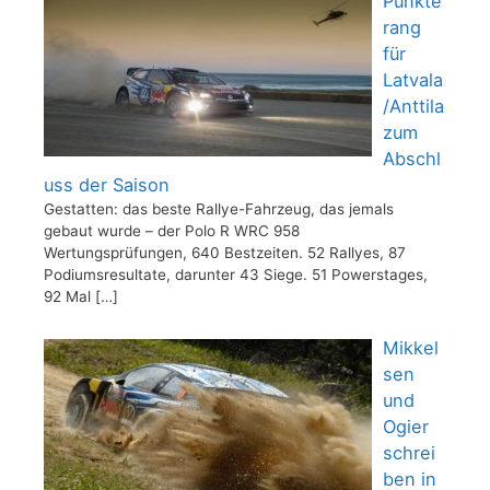
Punkte
rang
für
Latvala
/Anttila
zum
Abschl
uss der Saison
Gestatten: das beste Rallye-Fahrzeug, das jemals
gebaut wurde – der Polo R WRC 958
Wertungsprüfungen, 640 Bestzeiten. 52 Rallyes, 87
Podiumsresultate, darunter 43 Siege. 51 Powerstages,
92 Mal
[…]
Mikkel
sen
und
Ogier
schrei
ben in