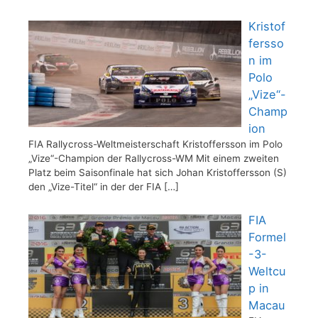
Kristof
fersso
n im
Polo
„Vize“-
Champ
ion
FIA Rallycross-Weltmeisterschaft Kristoffersson im Polo
„Vize“-Champion der Rallycross-WM Mit einem zweiten
Platz beim Saisonfinale hat sich Johan Kristoffersson (S)
den „Vize-Titel“ in der der FIA
[…]
FIA
Formel
-3-
Weltcu
p in
Macau