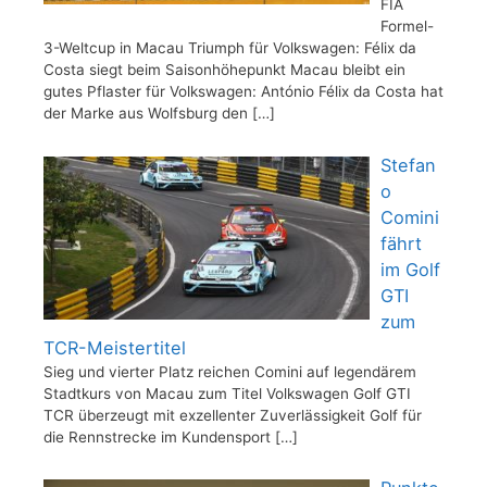
FIA
Formel-
3-Weltcup in Macau Triumph für Volkswagen: Félix da
Costa siegt beim Saisonhöhepunkt Macau bleibt ein
gutes Pflaster für Volkswagen: António Félix da Costa hat
der Marke aus Wolfsburg den
[…]
Stefan
o
Comini
fährt
im Golf
GTI
zum
TCR-Meistertitel
Sieg und vierter Platz reichen Comini auf legendärem
Stadtkurs von Macau zum Titel Volkswagen Golf GTI
TCR überzeugt mit exzellenter Zuverlässigkeit Golf für
die Rennstrecke im Kundensport
[…]