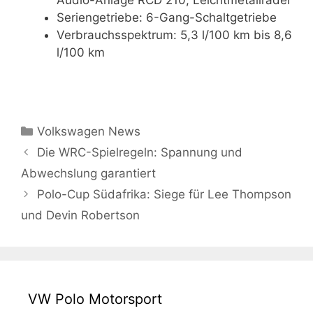
Audio-Anlage RCD 210, Leichtmetallräder
Seriengetriebe: 6-Gang-Schaltgetriebe
Verbrauchsspektrum: 5,3 l/100 km bis 8,6
l/100 km
Kategorien
Volkswagen News
Die WRC-Spielregeln: Spannung und
Abwechslung garantiert
Polo-Cup Südafrika: Siege für Lee Thompson
und Devin Robertson
VW Polo Motorsport