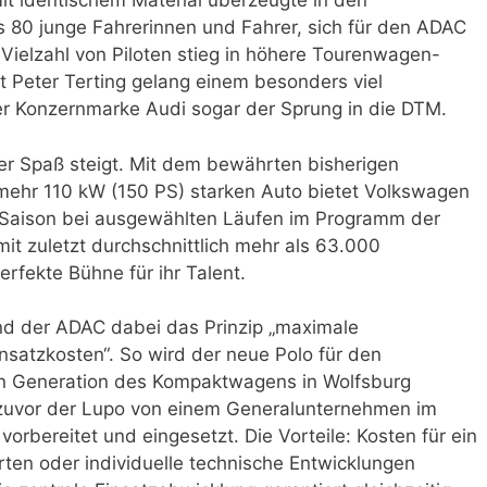
it identischem Material überzeugte in den
 80 junge Fahrerinnen und Fahrer, sich für den ADAC
Vielzahl von Piloten stieg in höhere Tourenwagen-
it Peter Terting gelang einem besonders viel
r Konzernmarke Audi sogar der Sprung in die DTM.
der Spaß steigt. Mit dem bewährten bisherigen
mehr 110 kW (150 PS) starken Auto bietet Volkswagen
 Saison bei ausgewählten Läufen im Programm der
it zuletzt durchschnittlich mehr als 63.000
rfekte Bühne für ihr Talent.
nd der ADAC dabei das Prinzip „maximale
nsatzkosten“. So wird der neue Polo für den
ten Generation des Kompaktwagens in Wolfsburg
 zuvor der Lupo von einem Generalunternehmen im
rbereitet und eingesetzt. Die Vorteile: Kosten für ein
ten oder individuelle technische Entwicklungen