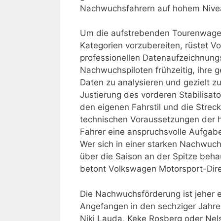
Nachwuchsfahrern auf hohem Niveau
Um die aufstrebenden Tourenwagen
Kategorien vorzubereiten, rüstet 
professionellen Datenaufzeichnungs
Nachwuchspiloten frühzeitig, ihre
Daten zu analysieren und gezielt z
Justierung des vorderen Stabilisat
den eigenen Fahrstil und die Streck
technischen Voraussetzungen der ha
Fahrer eine anspruchsvolle Aufgabe
Wer sich in einer starken Nachwu
über die Saison an der Spitze behau
betont Volkswagen Motorsport-Direk
Die Nachwuchsförderung ist jeher e
Angefangen in den sechziger Jahren
Niki Lauda, Keke Rosberg oder Nel