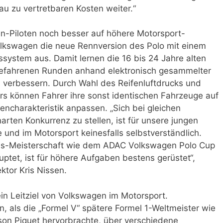
 zu vertretbaren Kosten weiter.“
-Piloten noch besser auf höhere Motorsport-
Volkswagen die neue Rennversion des Polo mit einem
system aus. Damit lernen die 16 bis 24 Jahre alten
 gefahrenen Runden anhand elektronisch gesammelter
u verbessern. Durch Wahl des Reifenluftdrucks und
ors können Fahrer ihre sonst identischen Fahrzeuge auf
encharakteristik anpassen. „Sich bei gleichen
rten Konkurrenz zu stellen, ist für unsere jungen
 und im Motorsport keinesfalls selbstverständlich.
chs-Meisterschaft wie dem ADAC Volkswagen Polo Cup
ptet, ist für höhere Aufgaben bestens gerüstet“,
tor Kris Nissen.
in Leitziel von Volkswagen im Motorsport.
, als die „Formel V“ spätere Formel 1-Weltmeister wie
son Piquet hervorbrachte, über verschiedene