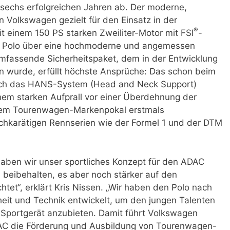
sechs erfolgreichen Jahren ab. Der moderne,
Volkswagen gezielt für den Einsatz in der
®
 einem 150 PS starken Zweiliter-Motor mit FSI
-
ue Polo über eine hochmoderne und angemessen
umfassende Sicherheitspaket, dem in der Entwicklung
n wurde, erfüllt höchste Ansprüche: Das schon beim
ch das HANS-System (Head and Neck Support)
nem starken Aufprall vor einer Überdehnung der
inem Tourenwagen-Markenpokal erstmals
chkarätigen Rennserien wie der Formel 1 und der DTM
aben wir unser sportliches Konzept für den ADAC
 beibehalten, es aber noch stärker auf den
htet“, erklärt Kris Nissen. „Wir haben den Polo nach
eit und Technik entwickelt, um den jungen Talenten
 Sportgerät anzubieten. Damit führt Volkswagen
AC die Förderung und Ausbildung von Tourenwagen-