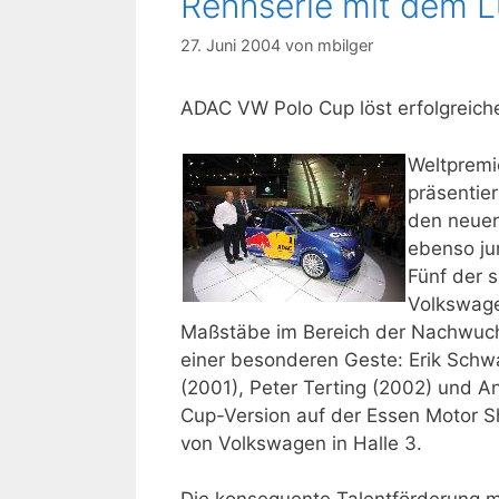
Rennserie mit dem 
27. Juni 2004
von
mbilger
ADAC VW Polo Cup löst erfolgreic
Weltpremi
präsentie
den neuen
ebenso jun
Fünf der 
Volkswage
Maßstäbe im Bereich der Nachwuchs
einer besonderen Geste: Erik Schwa
(2001), Peter Terting (2002) und A
Cup-Version auf der Essen Motor
von Volkswagen in Halle 3.