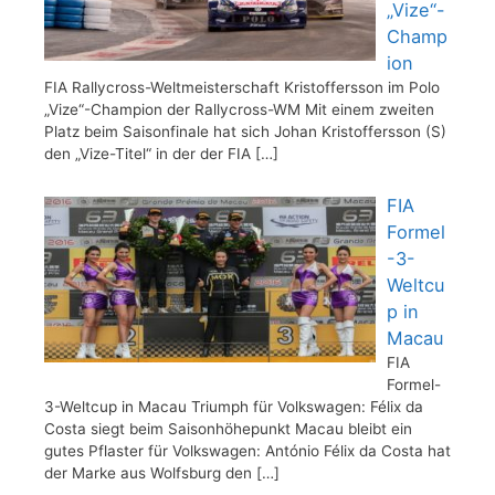
„Vize“-
Champ
ion
FIA Rallycross-Weltmeisterschaft Kristoffersson im Polo
„Vize“-Champion der Rallycross-WM Mit einem zweiten
Platz beim Saisonfinale hat sich Johan Kristoffersson (S)
den „Vize-Titel“ in der der FIA
[…]
FIA
Formel
-3-
Weltcu
p in
Macau
FIA
Formel-
3-Weltcup in Macau Triumph für Volkswagen: Félix da
Costa siegt beim Saisonhöhepunkt Macau bleibt ein
gutes Pflaster für Volkswagen: António Félix da Costa hat
der Marke aus Wolfsburg den
[…]