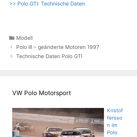
>> Polo GTI: Technische Daten
Kategorien
Modell
Polo III – geänderte Motoren 1997
Technische Daten Polo GTI
VW Polo Motorsport
Kristof
fersso
n im
Polo