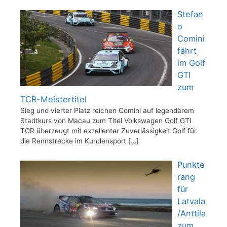
Stefan
o
Comini
fährt
im Golf
GTI
zum
TCR-Meistertitel
Sieg und vierter Platz reichen Comini auf legendärem
Stadtkurs von Macau zum Titel Volkswagen Golf GTI
TCR überzeugt mit exzellenter Zuverlässigkeit Golf für
die Rennstrecke im Kundensport
[…]
Punkte
rang
für
Latvala
/Anttila
zum