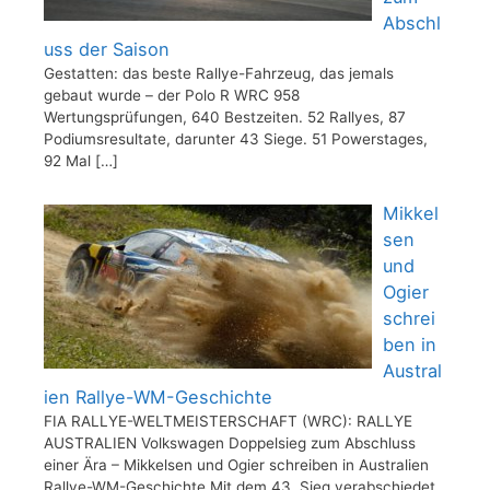
Abschl
uss der Saison
Gestatten: das beste Rallye-Fahrzeug, das jemals
gebaut wurde – der Polo R WRC 958
Wertungsprüfungen, 640 Bestzeiten. 52 Rallyes, 87
Podiumsresultate, darunter 43 Siege. 51 Powerstages,
92 Mal
[…]
Mikkel
sen
und
Ogier
schrei
ben in
Austral
ien Rallye-WM-Geschichte
FIA RALLYE-WELTMEISTERSCHAFT (WRC): RALLYE
AUSTRALIEN Volkswagen Doppelsieg zum Abschluss
einer Ära – Mikkelsen und Ogier schreiben in Australien
Rallye-WM-Geschichte Mit dem 43. Sieg verabschiedet