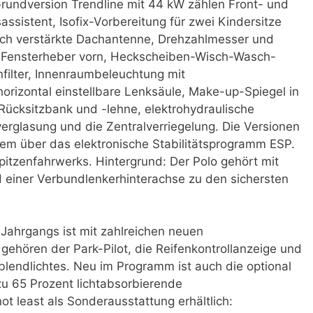
Grundversion Trendline mit 44 kW zählen Front- und
ssistent, Isofix-Vorbereitung für zwei Kindersitze
risch verstärkte Dachantenne, Drehzahlmesser und
he Fensterheber vorn, Heckscheiben-Wisch-Wasch-
enfilter, Innenraumbeleuchtung mit
horizontal einstellbare Lenksäule, Make-up-Spiegel in
cksitzbank und -lehne, elektrohydraulische
rglasung und die Zentralverriegelung. Die Versionen
m über das elektronische Stabilitätsprogramm ESP.
 Spitzenfahrwerks. Hintergrund: Der Polo gehört mit
einer Verbundlenkerhinterachse zu den sichersten
 Jahrgangs ist mit zahlreichen neuen
 gehören der Park-Pilot, die Reifenkontrollanzeige und
endlichtes. Neu im Programm ist auch die optional
u 65 Prozent lichtabsorbierende
t least als Sonderausstattung erhältlich: