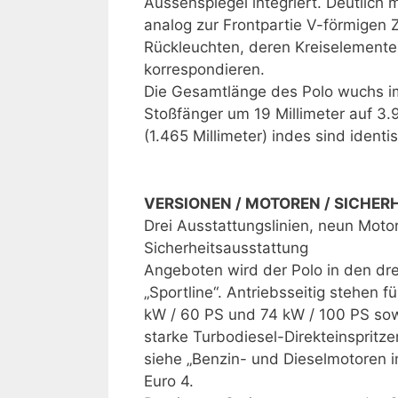
Aussenspiegel integriert. Deutlich
analog zur Frontpartie V-förmigen 
Rückleuchten, deren Kreiselement
korrespondieren.
Die Gesamtlänge des Polo wuchs im
Stoßfänger um 19 Millimeter auf 3.9
(1.465 Millimeter) indes sind identi
VERSIONEN / MOTOREN / SICHER
Drei Ausstattungslinien, neun Mot
Sicherheitsausstattung
Angeboten wird der Polo in den dre
„Sportline“. Antriebsseitig stehen
kW / 60 PS und 74 kW / 100 PS sow
starke Turbodiesel-Direkteinspritze
siehe „Benzin- und Dieselmotoren i
Euro 4.