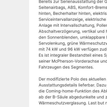
Bereits zur Serienausstattung der 
Seitenairbags, ABS, Komfort-Bremsa
hinten, Becherhalter hinten, elekt
Serviceintervallanzeige, elektrisc
Anlage mit Intervallschaltung, Poll
Abschaltverzögerung, vertikal und 
den Sonnenblenden, umklappbare Rü
Servolenkung, grüne Wärmeschutzve
mit 74 kW und 96 kW verfügen zude
Es ist integraler Bestandteil eines
seiner McPherson-Vorderachse und 
Fahrzeugen des Segmentes.
Der modifizierte Polo des aktuellen
Ausstattungsdetails lieferbar. Dazu
die Coming-home-Funktion des Abbl
ab der B-Säule abgedunkelte und z
Wärmeschutzverglasung. Last but no