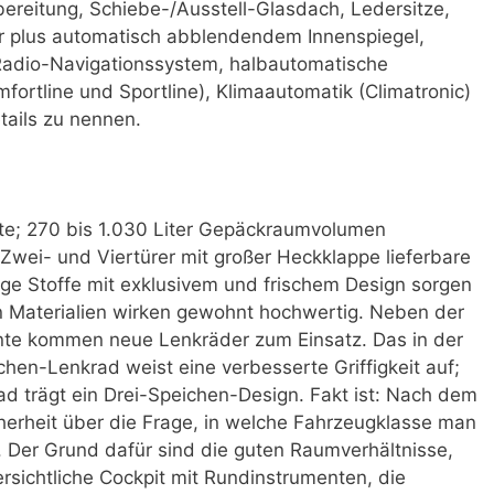
ereitung, Schiebe-/Ausstell-Glasdach, Ledersitze,
or plus automatisch abblendendem Innenspiegel,
Radio-Navigationssystem, halbautomatische
mfortline und Sportline), Klimaautomatik (Climatronic)
tails zu nennen.
te; 270 bis 1.030 Liter Gepäckraumvolumen
s Zwei- und Viertürer mit großer Heckklappe lieferbare
ge Stoffe mit exklusivem und frischem Design sorgen
n Materialien wirken gewohnt hochwertig. Neben der
ente kommen neue Lenkräder zum Einsatz. Das in der
hen-Lenkrad weist eine verbesserte Griffigkeit auf;
ad trägt ein Drei-Speichen-Design. Fakt ist: Nach dem
herheit über die Frage, in welche Fahrzeugklasse man
 Der Grund dafür sind die guten Raumverhältnisse,
ersichtliche Cockpit mit Rundinstrumenten, die