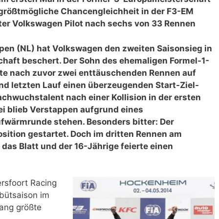
 größtmögliche Chancengleichheit in der F3-EM
ter Volkswagen Pilot nach sechs von 33 Rennen
ppen (NL) hat Volkswagen den zweiten Saisonsieg in
haft beschert. Der Sohn des ehemaligen Formel-1-
rte nach zuvor zwei enttäuschenden Rennen auf
d letzten Lauf einen überzeugenden Start-Ziel-
chwuchstalent nach einer Kollision in der ersten
i blieb Verstappen aufgrund eines
Aufwärmrunde stehen. Besonders bitter: Der
sition gestartet. Doch im dritten Rennen am
as Blatt und der 16-Jährige feierte einen
sfoort Racing
ebütsaison im
lang größte