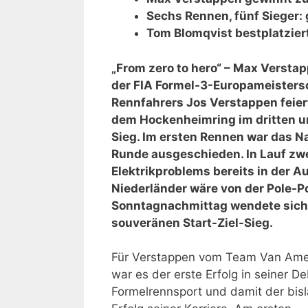
Sechs Rennen, fünf Sieger:
Tom Blomqvist bestplatzier
„From zero to hero“ – Max Versta
der FIA Formel-3-Europameistersc
Rennfahrers Jos Verstappen feie
dem Hockenheimring im dritten un
Sieg. Im ersten Rennen war das Na
Runde ausgeschieden. In Lauf zwe
Elektrikproblems bereits in der 
Niederländer wäre von der Pole-Po
Sonntagnachmittag wendete sich d
souveränen Start-Ziel-Sieg.
Für Verstappen vom Team Van Amer
war es der erste Erfolg in seiner D
Formelrennsport und damit der bis