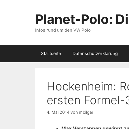
Zum
Inhalt
Planet-Polo: D
springen
Infos rund um den VW Polo
Startseite
Datenschutzerklärung
Hockenheim: Ro
ersten Formel-
4. Mai 2014
von
mbilger
Max Verstappen gewinnt zu