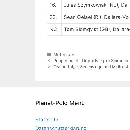
16.
Jules Szymkowiak (NL), Dal
22.
Sean Gelael (RI), Dallara-V
NC
Tom Blomqvist (GB), Dallar
Kategorien
Motorsport
Pepper macht Doppelsieg im Scirocco 
Teamerfolge, Seriensiege und Meilenste
Planet-Polo Menü
Startseite
Datenschutzerklärung