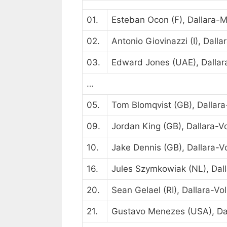
01.
Esteban Ocon (F), Dallara-
02.
Antonio Giovinazzi (I), Dall
03.
Edward Jones (UAE), Dalla
…
05.
Tom Blomqvist (GB), Dallar
09.
Jordan King (GB), Dallara-
10.
Jake Dennis (GB), Dallara-
16.
Jules Szymkowiak (NL), Dal
20.
Sean Gelael (RI), Dallara-V
21.
Gustavo Menezes (USA), Da