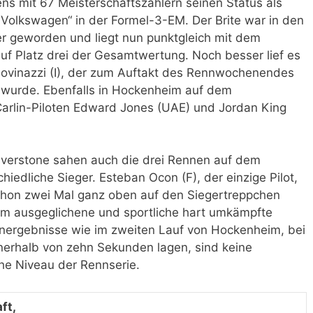
ns mit 67 Meisterschaftszählern seinen Status als
 Volkswagen“ in der Formel-3-EM. Der Brite war in den
er geworden und liegt nun punktgleich mit dem
auf Platz drei der Gesamtwertung. Noch besser lief es
iovinazzi (I), der zum Auftakt des Rennwochenendes
r wurde. Ebenfalls in Hockenheim auf dem
Carlin-Piloten Edward Jones (UAE) und Jordan King
ilverstone sahen auch die drei Rennen auf dem
hiedliche Sieger. Esteban Ocon (F), der einzige Pilot,
schon zwei Mal ganz oben auf den Siegertreppchen
rem ausgeglichene und sportliche hart umkämpfte
nnergebnisse wie im zweiten Lauf von Hockenheim, bei
innerhalb von zehn Sekunden lagen, sind keine
he Niveau der Rennserie.
ft,