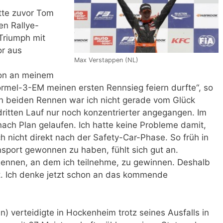
tte zuvor Tom
en Rallye-
 Triumph mit
r aus
Max Verstappen (NL)
chon an meinem
mel-3-EM meinen ersten Rennsieg feiern durfte“, so
en beiden Rennen war ich nicht gerade vom Glück
dritten Lauf nur noch konzentrierter angegangen. Im
s nach Plan gelaufen. Ich hatte keine Probleme damit,
h nicht direkt nach der Safety-Car-Phase. So früh in
sport gewonnen zu haben, fühlt sich gut an.
 Rennen, an dem ich teilnehme, zu gewinnen. Deshalb
ert. Ich denke jetzt schon an das kommende
) verteidigte in Hockenheim trotz seines Ausfalls in