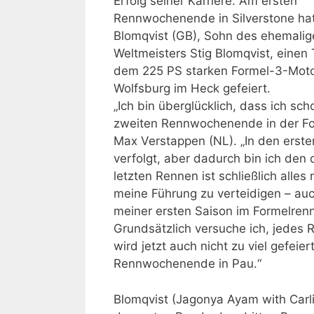
Erfolg seiner Karriere. Am ersten
Rennwochenende in Silverstone ha
Blomqvist (GB), Sohn des ehemalig
Weltmeisters Stig Blomqvist, einen
dem 225 PS starken Formel-3-Moto
Wolfsburg im Heck gefeiert.
„Ich bin überglücklich, dass ich s
zweiten Rennwochenende in der For
Max Verstappen (NL). „In den erst
verfolgt, aber dadurch bin ich den 
letzten Rennen ist schließlich alle
meine Führung zu verteidigen – auc
meiner ersten Saison im Formelrenn
Grundsätzlich versuche ich, jedes
wird jetzt auch nicht zu viel gefei
Rennwochenende in Pau.“
Blomqvist (Jagonya Ayam with Carlin