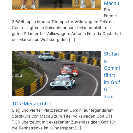
Macau
FIA
Formel-
3-Weltcup in Macau Triumph für Volkswagen: Félix da
Costa siegt beim Saisonhöhepunkt Macau bleibt ein
gutes Pflaster für Volkswagen: António Félix da Costa hat
der Marke aus Wolfsburg den
[…]
Stefan
o
Comini
fährt
im Golf
GTI
zum
TCR-Meistertitel
Sieg und vierter Platz reichen Comini auf legendärem
Stadtkurs von Macau zum Titel Volkswagen Golf GTI
TCR überzeugt mit exzellenter Zuverlässigkeit Golf für
die Rennstrecke im Kundensport
[…]