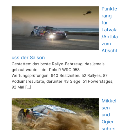
Punkte
rang
für
Latvala
/Anttila
zum
Abschl
uss der Saison
Gestatten: das beste Rallye-Fahrzeug, das jemals
gebaut wurde – der Polo R WRC 958
Wertungsprüfungen, 640 Bestzeiten. 52 Rallyes, 87
Podiumsresultate, darunter 43 Siege. 51 Powerstages,
92 Mal
[…]
Mikkel
sen
und
Ogier
schrei