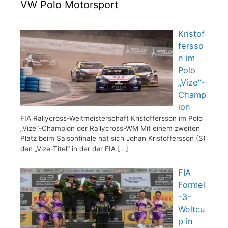
VW Polo Motorsport
Kristof
fersso
n im
Polo
„Vize“-
Champ
ion
FIA Rallycross-Weltmeisterschaft Kristoffersson im Polo
„Vize“-Champion der Rallycross-WM Mit einem zweiten
Platz beim Saisonfinale hat sich Johan Kristoffersson (S)
den „Vize-Titel“ in der der FIA
[…]
FIA
Formel
-3-
Weltcu
p in