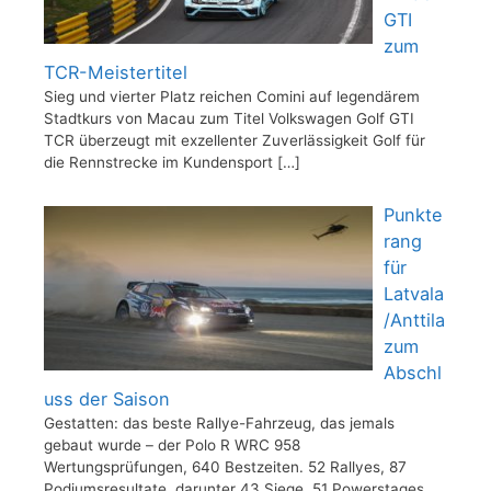
GTI
zum
TCR-Meistertitel
Sieg und vierter Platz reichen Comini auf legendärem
Stadtkurs von Macau zum Titel Volkswagen Golf GTI
TCR überzeugt mit exzellenter Zuverlässigkeit Golf für
die Rennstrecke im Kundensport
[…]
Punkte
rang
für
Latvala
/Anttila
zum
Abschl
uss der Saison
Gestatten: das beste Rallye-Fahrzeug, das jemals
gebaut wurde – der Polo R WRC 958
Wertungsprüfungen, 640 Bestzeiten. 52 Rallyes, 87
Podiumsresultate, darunter 43 Siege. 51 Powerstages,