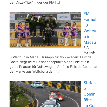
den „Vize-Titel“ in der der FIA
[…]
FIA
Formel
-3-
Weltcu
p in
Macau
FIA
Formel-
3-Weltcup in Macau Triumph für Volkswagen: Félix da
Costa siegt beim Saisonhöhepunkt Macau bleibt ein
gutes Pflaster für Volkswagen: António Félix da Costa hat
der Marke aus Wolfsburg den
[…]
Stefan
o
Comini
fährt
im Golf