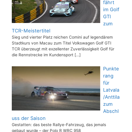
fährt
im Golf
GTI
zum
TCR-Meistertitel
Sieg und vierter Platz reichen Comini auf legendärem
Stadtkurs von Macau zum Titel Volkswagen Golf GTI
TCR überzeugt mit exzellenter Zuverlässigkeit Golf für
die Rennstrecke im Kundensport
[…]
Punkte
rang
für
Latvala
/Anttila
zum
Abschl
uss der Saison
Gestatten: das beste Rallye-Fahrzeug, das jemals
gebaut wurde – der Polo R WRC 958