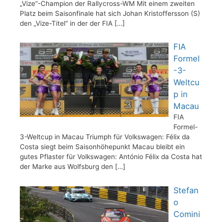
„Vize“-Champion der Rallycross-WM Mit einem zweiten
Platz beim Saisonfinale hat sich Johan Kristoffersson (S)
den „Vize-Titel“ in der der FIA
[…]
FIA
Formel
-3-
Weltcu
p in
Macau
FIA
Formel-
3-Weltcup in Macau Triumph für Volkswagen: Félix da
Costa siegt beim Saisonhöhepunkt Macau bleibt ein
gutes Pflaster für Volkswagen: António Félix da Costa hat
der Marke aus Wolfsburg den
[…]
Stefan
o
Comini